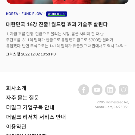
KOREA
FUND FLOW
WORLD CUP
대한민국 16강 진출! 월드컵 효과 기술주 살린다
1. 자금 흐름 현황: 현금으로 몰리는 시장...몸을 사려야 할 때👉
주간흐름: 311억 달러가 현금으로 유입됐고 금으로 5900만 달러가
유입됐다. 반면 주식으로는 141억 달러가 유출됐고 채권에서도 역시 24억
달러의 손실이 감지됐다.👉 알아두어야 할 큰 흐름: 금으로 2주 연속 자금이
크리스 정
2022.12.02 10:53 PDT
유입되고 있다. 반면 투자등급과 하이일드, 이머징 마켓 채권과 같은 크레딧
마켓으로의 자금은 6주 만에 처음으로 25억 달러의 손실을 기록했다.
주식시장에서 6월 이후 가장 큰 규모의 자금 유출(61억 달러)이 패시브
펀드에서 발생했다.👉 주요 자금 흐름: 채권시장에서 국채로의 23억 달러
유입세를 제외하고는 모두 자금이 유출됐다. 미국 주식시장에서는 4월 이후
회사소개
가장 큰 규모의 자금이 유출됐다. 일본과 유럽시장 모두 자금이 유출된 반면
이머징 마켓으로는 6주 연속 자금이 유입됐다. 라지캡과 가치주가 가장 큰
자주 묻는 질문
자금 손실을 겪으며 각각 145억 달러와 58억 달러가 유출됐다. 섹터별로는
2905 Homestead Rd,
유틸리티로 9억 달러가 유입되며 1월 이후 가장 큰 수준의 이익을 기록했다.
더밀크 기업구독 안내
Santa Clara, CA 95051
이 외 헬스케어로 7억 달러가 유입되고 모든 섹터에 자금 유출이 발생했다.👉
더밀크 리서치 서비스 안내
투자전략: 올해 시장을 압박했던 4가지 리스크인 인플레이션과 금리인상,
강달러, 그리고 중국의 코로나 봉쇄가 모두 피크아웃하는 시그널을 보이고
이용약관
있다. 하지만 시장이 이를 이미 상당부분 반영했을 가능성도 배제할 수 없다.