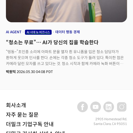
있습니다. 이번 레터는 그 최전선을 따라갑니다.
AI AGENT
데이터 행동 경제
AI 시대 뉴 비즈니스
“청소는 무료”… AI가 당신의 집을 학습한다
“띵동~”초인종 소리에 아파트 문을 열자 흰 유니폼을 입은 청소 담당자가
환하게 웃으며 인사를 한다. 손에는 각종 청소 도구가 들려 있다. 특이한 점은
카메라 달린 모자를 쓰고 있다는 것. 청소 시작과 함께 카메라 녹화 버튼이
눌렸다. 욕실, 주방, 거실을 돌며 바닥을 닦고, 냉장고를 청소하고, 설거지를
박원익
2026.05.30 04:08 PDT
하며 쌓인 빨랫감을 정리하는 내내 청소 담당자는 1인칭 시점으로 모든 것을
기록했다. 아파트가 깨끗하게 정리된 후 청구된 청소비는 0원. 영상 녹화 및
사용을 허락한 대가다. 가상의 시나리오가 아니다. 현재 미국 뉴욕에서 실제로
벌어지고 있는 일이다.
회사소개
자주 묻는 질문
2905 Homestead Rd,
더밀크 기업구독 안내
Santa Clara, CA 95051