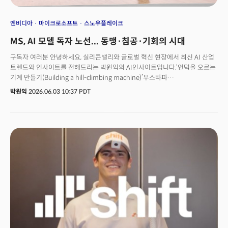
엔비디아
마이크로소프트
스노우플레이크
MS, AI 모델 독자 노선... 동맹·침공·기회의 시대
구독자 여러분 안녕하세요, 실리콘밸리와 글로벌 혁신 현장에서 최신 AI 산업
트렌드와 인사이트를 전해드리는 박원익의 AI인사이트입니다.‘언덕을 오르는
기계 만들기(Building a hill-climbing machine)’무스타파
술레이만 마이크로소프트 AI(MAI) 총괄은 연례 개발자 컨퍼런스
박원익
2026.06.03 10:37 PDT
‘마이크로소프트 빌드’가 열린 2일(현지시각) 마이크로소프트의 AI를 언덕을
오르는 기계에 비유했습니다. 추론 모델 ‘MAI-Thinking-1’, 코딩 에이전트
모델 ‘MAI-Code-1-Flash’ 등 7종의 자체 신규 AI 모델 공개하며 더 많은
컴퓨팅 자원과 더 나은 데이터, 더 정교한 평가 기준을 적용해 지속적으로
발전해 나가겠다는 포부를 밝힌 것입니다.발표에서 가장 눈길을 끄는 내용은
따로 있었습니다. “우리는 제3자 모델에서 지식을 증류(distillation)하지
않는다. 데이터, 보상, 평가 과정 모두를 직접 구축했다.” 이는 자체
슈퍼인텔리전스 팀을 구축, 오픈AI 의존에서 벗어나 독자적 AI 역량을
구축하겠다는 강력한 선언이었습니다. 마이크로소프트뿐만이 아닙니다.
오픈AI 역시 AWS에 모델을 제공한다고 밝히며 마이크로소프트에서 벗어난
새로운 길을 걷고 있죠. AI의 놀라운 발전 속도와 파괴력은 기존의 질서를
흔들고 있습니다. AI 기업들은 서로의 영역을 넘나들며 동맹을 맺고, 새 시장에
침투해 경쟁 구도를 만들며 예상치 못한 곳에서 비즈니스 모델을 만들어내고