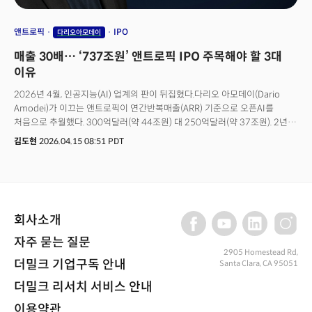
앤트로픽
IPO
다리오아모데이
매출 30배… ‘737조원’ 앤트로픽 IPO 주목해야 할 3대
이유
2026년 4월, 인공지능(AI) 업계의 판이 뒤집혔다.다리오 아모데이(Dario
Amodei)가 이끄는 앤트로픽이 연간반복매출(ARR) 기준으로 오픈AI를
처음으로 추월했다. 300억달러(약 44조원) 대 250억달러(약 37조원). 2년
전만 해도 오픈AI 매출의 5분의 1에 불과하던 앤트로픽이었다.AI 시대의
김도현
2026.04.15 08:51 PDT
'다윗'이 '골리앗'을 넘어선 순간이다. 그리고 이 다윗은 이제 월가로 간다.
2026년 10월, 나스닥 상장. 조달 목표는 600억달러(약 88조원). 시가총액은
5000억달러(약 737조 원) 성사되면 테크 업계 역사상 두 번째 규모의
기업공개(IPO)가 된다.앤트로픽은 공식적으로 "당장 상장할 계획은 없다"고
밝혔다. 그러나 시장이 감지한 신호는 정반대다. 윌슨 손시니 법률사무소 선임,
회사소개
골드만삭스·JP모건 주관사 지정, 그리고 2026년 2월 300억달러(약 44조원)
규모 시리즈G 조달. 투자자들은 이미 알고 있다. 이것은 IPO를 향한 마지막
자주 묻는 질문
조립 단계라는 것을.
2905 Homestead Rd,
더밀크 기업구독 안내
Santa Clara, CA 95051
더밀크 리서치 서비스 안내
이용약관