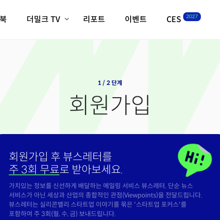
2027
이북
더밀크 TV
리포트
이벤트
CES
전체기사
K-웨이브
최신비디오
비디오
스타트업
혁신원정대
역사 및 개요
인자기(사람,돈,기술 이야기)
1 / 2 단계
필드 가이드
회원가입
크리스의 뉴욕 시그널
CES2027 with TheM
더밀크 아카데미
더웨이브/트렌드쇼
회원가입 후 뷰스레터를
밸리토크
주 3회 무료
로 받아보세요.
가치있는 정보를 신선하게 배달하는 메일링 서비스 뷰스레터. 단순 뉴스
서비스가 아닌 세상과 산업의 종합적인 관점(Viewpoints)을 전달드립니다.
뷰스레터는 실리콘밸리 스타트업 이야기를 묶은 '스타트업 포커스'를
포함하여 주 3회(월, 수, 금) 보내드립니다.