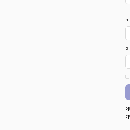
비
이
이
기