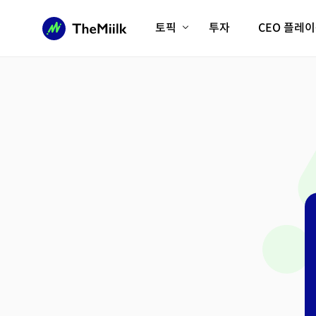
토픽
투자
CEO 플레
에이전틱AI시대
롱제비티/헬스케어
인프라/에너지
미국대전환
피지컬AI/로봇
디지털자산
AX비즈니스혁명
미래 교육/직업
전체 기사 보기