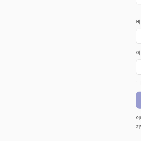
비
이
이
기