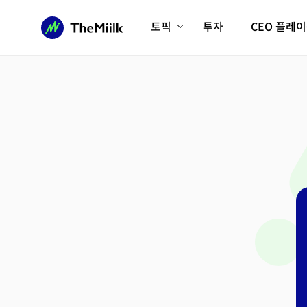
토픽
투자
CEO 플레
에이전틱AI시대
롱제비티/헬스케어
인프라/에너지
미국대전환
피지컬AI/로봇
디지털자산
AX비즈니스혁명
미래 교육/직업
전체 기사 보기