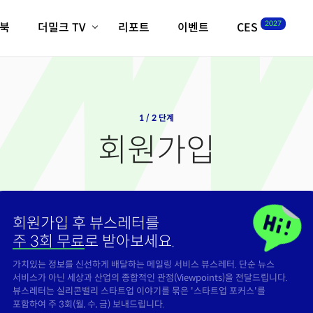
2027
이북
더밀크 TV
리포트
이벤트
CES
전체기사
K-웨이브
최신비디오
비디오
스타트업
혁신원정대
역사 및 개요
인자기(사람,돈,기술 이야기)
1 / 2 단계
필드 가이드
회원가입
크리스의 뉴욕 시그널
CES2027 with TheM
더밀크 아카데미
더웨이브/트렌드쇼
회원가입 후 뷰스레터를
밸리토크
주 3회 무료
로 받아보세요.
가치있는 정보를 신선하게 배달하는 메일링 서비스 뷰스레터. 단순 뉴스
서비스가 아닌 세상과 산업의 종합적인 관점(Viewpoints)을 전달드립니다.
뷰스레터는 실리콘밸리 스타트업 이야기를 묶은 '스타트업 포커스'를
포함하여 주 3회(월, 수, 금) 보내드립니다.