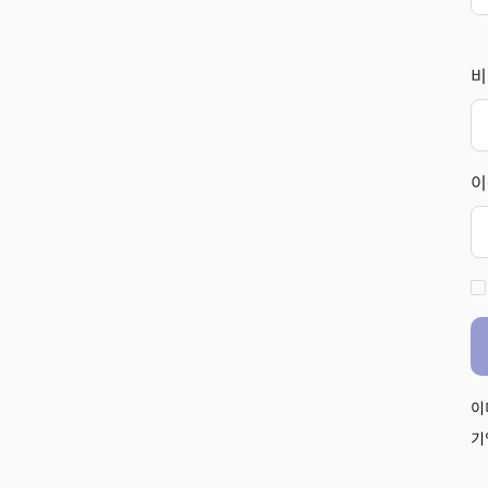
비
이
이
기