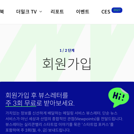
2027
이북
더밀크 TV
리포트
이벤트
CES
전체기사
K-웨이브
최신비디오
비디오
스타트업
혁신원정대
역사 및 개요
인자기(사람,돈,기술 이야기)
1 / 2 단계
필드 가이드
회원가입
크리스의 뉴욕 시그널
CES2027 with TheM
더밀크 아카데미
더웨이브/트렌드쇼
회원가입 후 뷰스레터를
밸리토크
주 3회 무료
로 받아보세요.
가치있는 정보를 신선하게 배달하는 메일링 서비스 뷰스레터. 단순 뉴스
서비스가 아닌 세상과 산업의 종합적인 관점(Viewpoints)을 전달드립니다.
뷰스레터는 실리콘밸리 스타트업 이야기를 묶은 '스타트업 포커스'를
포함하여 주 3회(월, 수, 금) 보내드립니다.