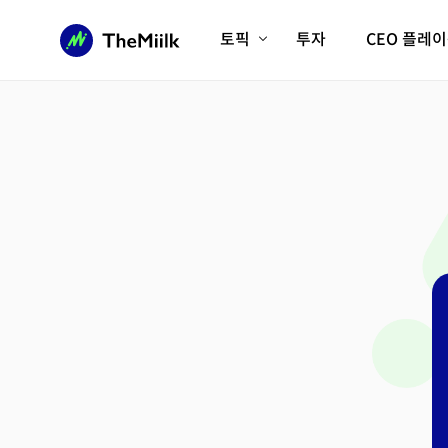
토픽
투자
CEO 플레
에이전틱AI시대
롱제비티/헬스케어
인프라/에너지
미국대전환
피지컬AI/로봇
디지털자산
AX비즈니스혁명
미래 교육/직업
전체 기사 보기