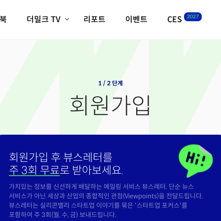
2027
이북
더밀크 TV
리포트
이벤트
CES
전체기사
K-웨이브
최신비디오
비디오
스타트업
혁신원정대
역사 및 개요
인자기(사람,돈,기술 이야기)
1 / 2 단계
필드 가이드
회원가입
크리스의 뉴욕 시그널
CES2027 with TheM
더밀크 아카데미
더웨이브/트렌드쇼
회원가입 후 뷰스레터를
밸리토크
주 3회 무료
로 받아보세요.
가치있는 정보를 신선하게 배달하는 메일링 서비스 뷰스레터. 단순 뉴스
서비스가 아닌 세상과 산업의 종합적인 관점(Viewpoints)을 전달드립니다.
뷰스레터는 실리콘밸리 스타트업 이야기를 묶은 '스타트업 포커스'를
포함하여 주 3회(월, 수, 금) 보내드립니다.