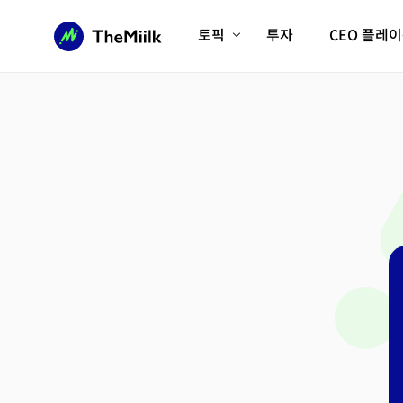
토픽
투자
CEO 플레
에이전틱AI시대
롱제비티/헬스케어
인프라/에너지
미국대전환
피지컬AI/로봇
디지털자산
AX비즈니스혁명
미래 교육/직업
전체 기사 보기