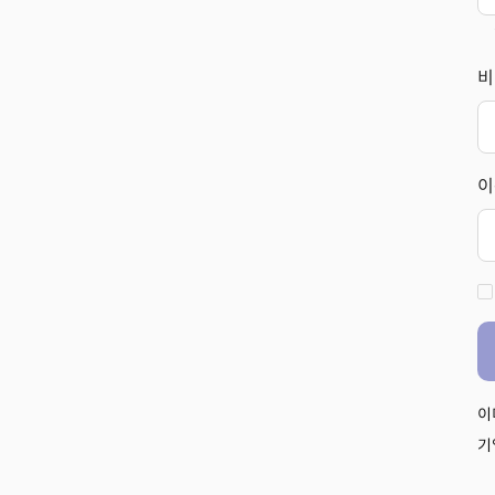
비
이
이
기