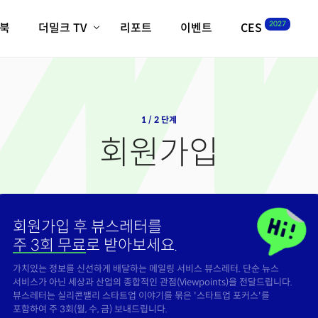
2027
이북
더밀크 TV
리포트
이벤트
CES
전체기사
K-웨이브
최신비디오
비디오
스타트업
혁신원정대
역사 및 개요
인자기(사람,돈,기술 이야기)
1 / 2 단계
필드 가이드
회원가입
크리스의 뉴욕 시그널
CES2027 with TheM
더밀크 아카데미
더웨이브/트렌드쇼
회원가입 후 뷰스레터를
밸리토크
주 3회 무료
로 받아보세요.
가치있는 정보를 신선하게 배달하는 메일링 서비스 뷰스레터. 단순 뉴스
서비스가 아닌 세상과 산업의 종합적인 관점(Viewpoints)을 전달드립니다.
뷰스레터는 실리콘밸리 스타트업 이야기를 묶은 '스타트업 포커스'를
포함하여 주 3회(월, 수, 금) 보내드립니다.