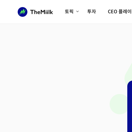
토픽
투자
CEO 플레
에이전틱AI시대
롱제비티/헬스케어
인프라/에너지
미국대전환
피지컬AI/로봇
디지털자산
AX비즈니스혁명
미래 교육/직업
전체 기사 보기