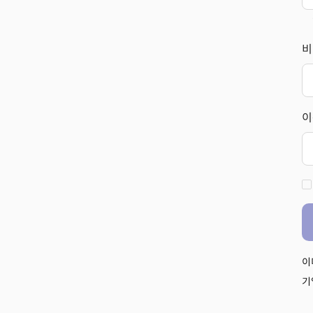
비
이
이
기