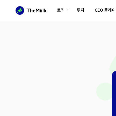
토픽
투자
CEO 플레
에이전틱AI시대
롱제비티/헬스케어
인프라/에너지
미국대전환
피지컬AI/로봇
디지털자산
AX비즈니스혁명
미래 교육/직업
전체 기사 보기