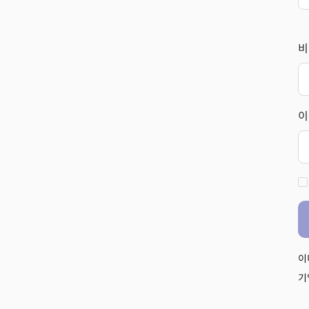
비
이
이
기