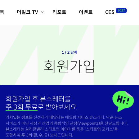
2027
이북
더밀크 TV
리포트
이벤트
CES
전체기사
K-웨이브
최신비디오
비디오
스타트업
혁신원정대
역사 및 개요
인자기(사람,돈,기술 이야기)
1 / 2 단계
필드 가이드
회원가입
크리스의 뉴욕 시그널
CES2027 with TheM
더밀크 아카데미
더웨이브/트렌드쇼
회원가입 후 뷰스레터를
밸리토크
주 3회 무료
로 받아보세요.
가치있는 정보를 신선하게 배달하는 메일링 서비스 뷰스레터. 단순 뉴스
서비스가 아닌 세상과 산업의 종합적인 관점(Viewpoints)을 전달드립니다.
뷰스레터는 실리콘밸리 스타트업 이야기를 묶은 '스타트업 포커스'를
포함하여 주 3회(월, 수, 금) 보내드립니다.