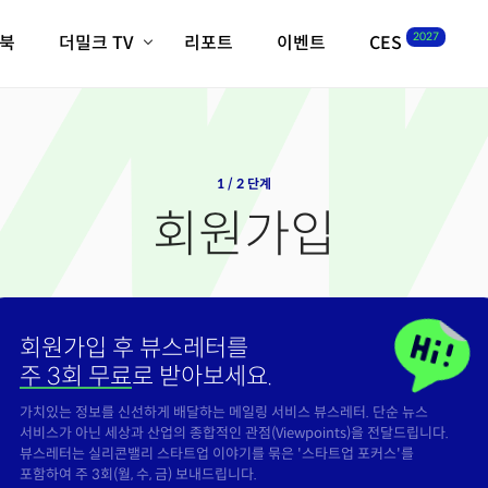
2027
이북
더밀크 TV
리포트
이벤트
CES
전체기사
K-웨이브
최신비디오
비디오
스타트업
혁신원정대
역사 및 개요
인자기(사람,돈,기술 이야기)
1 / 2 단계
필드 가이드
회원가입
크리스의 뉴욕 시그널
CES2027 with TheM
더밀크 아카데미
더웨이브/트렌드쇼
회원가입 후 뷰스레터를
밸리토크
주 3회 무료
로 받아보세요.
가치있는 정보를 신선하게 배달하는 메일링 서비스 뷰스레터. 단순 뉴스
서비스가 아닌 세상과 산업의 종합적인 관점(Viewpoints)을 전달드립니다.
뷰스레터는 실리콘밸리 스타트업 이야기를 묶은 '스타트업 포커스'를
포함하여 주 3회(월, 수, 금) 보내드립니다.