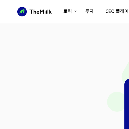
토픽
투자
CEO 플레
에이전틱AI시대
롱제비티/헬스케어
인프라/에너지
미국대전환
피지컬AI/로봇
디지털자산
AX비즈니스혁명
미래 교육/직업
전체 기사 보기