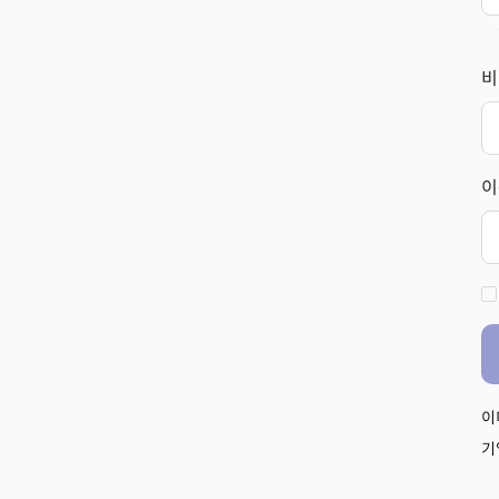
비
이
이
기