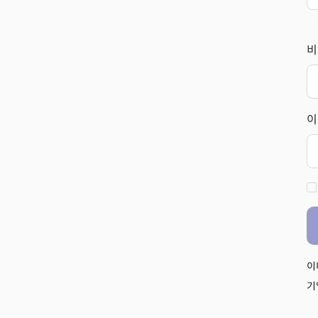
비
이
이
기