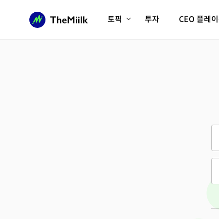
토픽
투자
CEO 플레
에이전틱AI시대
롱제비티/헬스케어
인프라/에너지
미국대전환
피지컬AI/로봇
디지털자산
AX비즈니스혁명
미래 교육/직업
전체 기사 보기