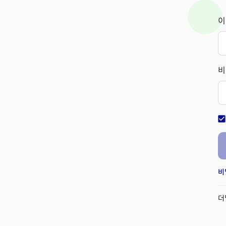
이
비
check_bo
비
더