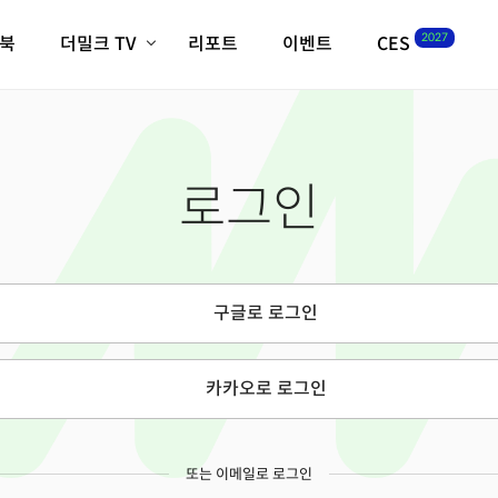
2027
이북
더밀크 TV
리포트
이벤트
CES
전체기사
K-웨이브
최신비디오
비디오
스타트업
혁신원정대
역사 및 개요
로그인
인자기(사람,돈,기술 이야기)
필드 가이드
크리스의 뉴욕 시그널
CES2027 with TheM
더밀크 아카데미
구글로 로그인
더웨이브/트렌드쇼
밸리토크
카카오로 로그인
또는 이메일로 로그인