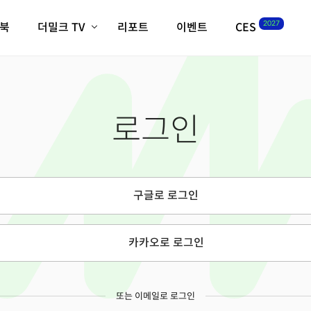
2027
이북
더밀크 TV
리포트
이벤트
CES
전체기사
K-웨이브
최신비디오
비디오
스타트업
혁신원정대
역사 및 개요
로그인
인자기(사람,돈,기술 이야기)
필드 가이드
크리스의 뉴욕 시그널
CES2027 with TheM
더밀크 아카데미
구글로 로그인
더웨이브/트렌드쇼
밸리토크
카카오로 로그인
또는 이메일로 로그인