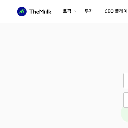
토픽
투자
CEO 플레
에이전틱AI시대
롱제비티/헬스케어
인프라/에너지
미국대전환
피지컬AI/로봇
디지털자산
AX비즈니스혁명
미래 교육/직업
전체 기사 보기