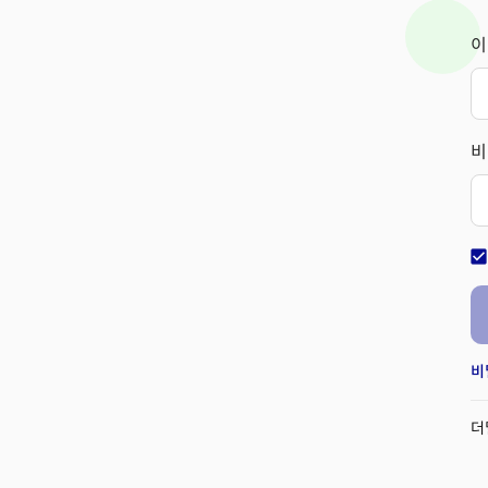
이
비
check_bo
비
더