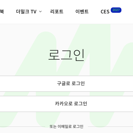
2027
이북
더밀크 TV
리포트
이벤트
CES
전체기사
K-웨이브
최신비디오
비디오
스타트업
혁신원정대
역사 및 개요
로그인
인자기(사람,돈,기술 이야기)
필드 가이드
크리스의 뉴욕 시그널
CES2027 with TheM
더밀크 아카데미
구글로 로그인
더웨이브/트렌드쇼
밸리토크
카카오로 로그인
또는 이메일로 로그인