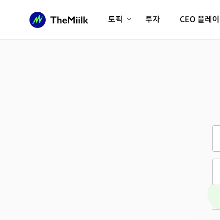
토픽
투자
CEO 플레
에이전틱AI시대
롱제비티/헬스케어
인프라/에너지
미국대전환
피지컬AI/로봇
디지털자산
AX비즈니스혁명
미래 교육/직업
전체 기사 보기