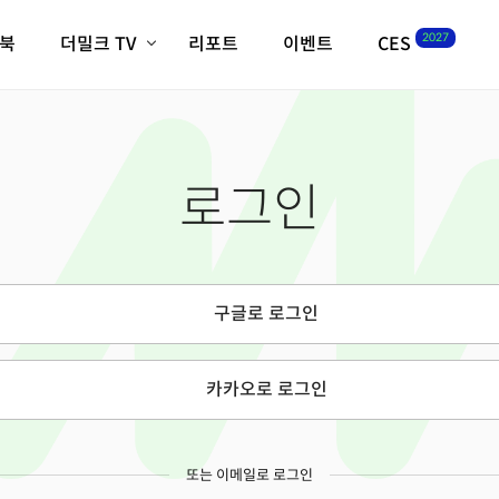
2027
이북
더밀크 TV
리포트
이벤트
CES
전체기사
K-웨이브
최신비디오
비디오
스타트업
혁신원정대
역사 및 개요
로그인
인자기(사람,돈,기술 이야기)
필드 가이드
크리스의 뉴욕 시그널
CES2027 with TheM
더밀크 아카데미
구글로 로그인
더웨이브/트렌드쇼
밸리토크
카카오로 로그인
또는 이메일로 로그인