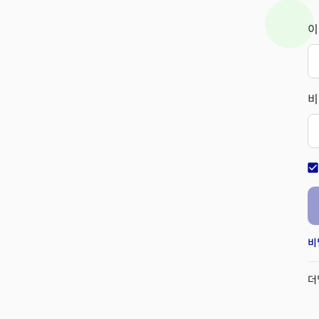
이
비
check_bo
비
더