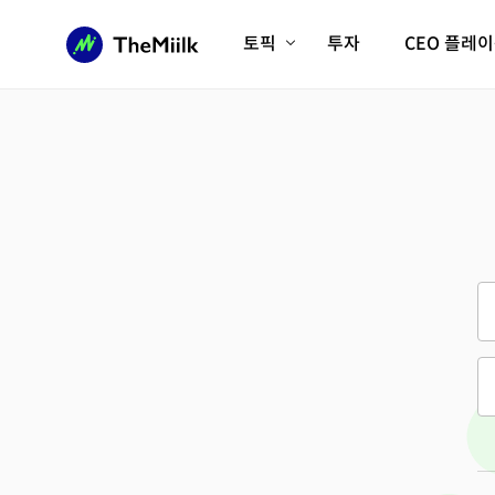
토픽
투자
CEO 플레
에이전틱AI시대
롱제비티/헬스케어
인프라/에너지
미국대전환
피지컬AI/로봇
디지털자산
AX비즈니스혁명
미래 교육/직업
전체 기사 보기