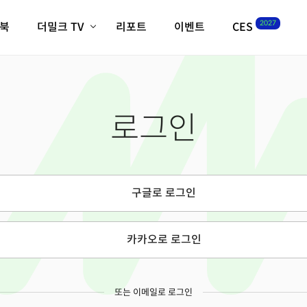
2027
이북
더밀크 TV
리포트
이벤트
CES
전체기사
K-웨이브
최신비디오
비디오
스타트업
혁신원정대
역사 및 개요
로그인
인자기(사람,돈,기술 이야기)
필드 가이드
크리스의 뉴욕 시그널
CES2027 with TheM
더밀크 아카데미
구글로 로그인
더웨이브/트렌드쇼
밸리토크
카카오로 로그인
또는 이메일로 로그인