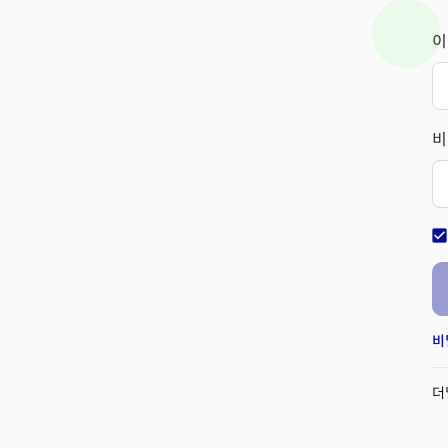
이
비
check_bo
비
더