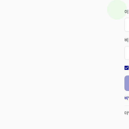
이
비
check_bo
비
더