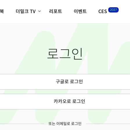
2027
이북
더밀크 TV
리포트
이벤트
CES
전체기사
K-웨이브
최신비디오
비디오
스타트업
혁신원정대
역사 및 개요
로그인
인자기(사람,돈,기술 이야기)
필드 가이드
크리스의 뉴욕 시그널
CES2027 with TheM
더밀크 아카데미
구글로 로그인
더웨이브/트렌드쇼
밸리토크
카카오로 로그인
또는 이메일로 로그인