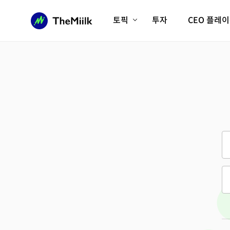
토픽
투자
CEO 플레
에이전틱AI시대
롱제비티/헬스케어
인프라/에너지
미국대전환
피지컬AI/로봇
디지털자산
AX비즈니스혁명
미래 교육/직업
전체 기사 보기