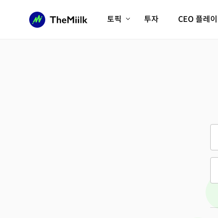
토픽
투자
CEO 플레
에이전틱AI시대
롱제비티/헬스케어
인프라/에너지
미국대전환
피지컬AI/로봇
디지털자산
AX비즈니스혁명
미래 교육/직업
전체 기사 보기