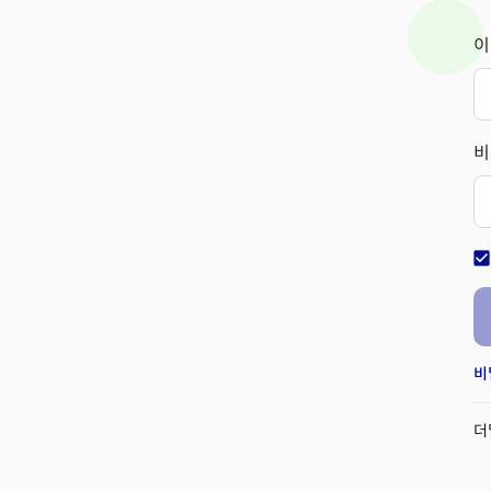
이
비
check_bo
비
더