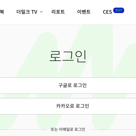
2027
이북
더밀크 TV
리포트
이벤트
CES
전체기사
K-웨이브
최신비디오
비디오
스타트업
혁신원정대
역사 및 개요
로그인
인자기(사람,돈,기술 이야기)
필드 가이드
크리스의 뉴욕 시그널
CES2027 with TheM
더밀크 아카데미
구글로 로그인
더웨이브/트렌드쇼
밸리토크
카카오로 로그인
또는 이메일로 로그인