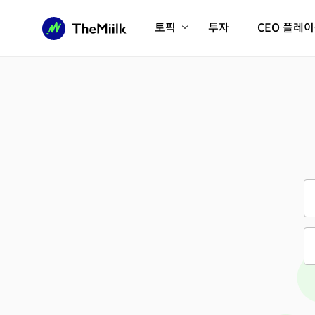
토픽
투자
CEO 플레
에이전틱AI시대
롱제비티/헬스케어
인프라/에너지
미국대전환
피지컬AI/로봇
디지털자산
AX비즈니스혁명
미래 교육/직업
전체 기사 보기