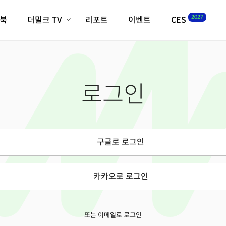
2027
이북
더밀크 TV
리포트
이벤트
CES
전체기사
K-웨이브
최신비디오
비디오
스타트업
혁신원정대
역사 및 개요
로그인
인자기(사람,돈,기술 이야기)
필드 가이드
크리스의 뉴욕 시그널
CES2027 with TheM
더밀크 아카데미
구글로 로그인
더웨이브/트렌드쇼
밸리토크
카카오로 로그인
또는 이메일로 로그인