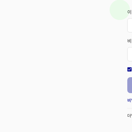
이
비
check_bo
비
더