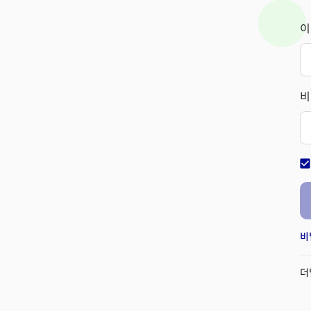
이
비
check_bo
비
더