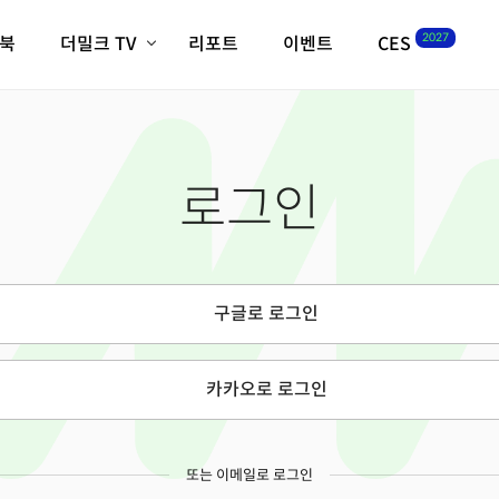
2027
이북
더밀크 TV
리포트
이벤트
CES
전체기사
K-웨이브
최신비디오
비디오
스타트업
혁신원정대
역사 및 개요
로그인
인자기(사람,돈,기술 이야기)
필드 가이드
크리스의 뉴욕 시그널
CES2027 with TheM
더밀크 아카데미
구글로 로그인
더웨이브/트렌드쇼
밸리토크
카카오로 로그인
또는 이메일로 로그인