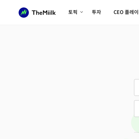
토픽
투자
CEO 플레
에이전틱AI시대
롱제비티/헬스케어
인프라/에너지
미국대전환
피지컬AI/로봇
디지털자산
AX비즈니스혁명
미래 교육/직업
전체 기사 보기