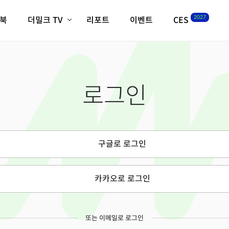
2027
이북
더밀크 TV
리포트
이벤트
CES
전체기사
K-웨이브
최신비디오
비디오
스타트업
혁신원정대
역사 및 개요
로그인
인자기(사람,돈,기술 이야기)
필드 가이드
크리스의 뉴욕 시그널
CES2027 with TheM
더밀크 아카데미
구글로 로그인
더웨이브/트렌드쇼
밸리토크
카카오로 로그인
또는 이메일로 로그인