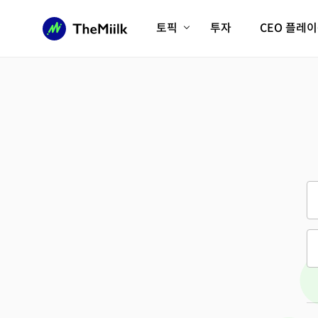
토픽
투자
CEO 플레
에이전틱AI시대
롱제비티/헬스케어
인프라/에너지
미국대전환
피지컬AI/로봇
디지털자산
AX비즈니스혁명
미래 교육/직업
전체 기사 보기