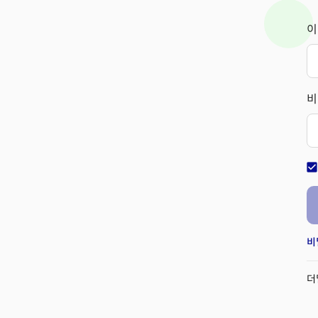
이
비
check_bo
비
더