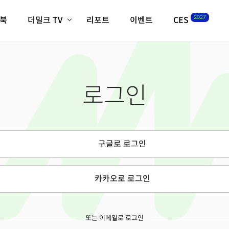
2027
이북
더밀크 TV
리포트
이벤트
CES
전체기사
K-웨이브
최신비디오
비디오
스타트업
혁신원정대
역사 및 개요
로그인
인자기(사람,돈,기술 이야기)
필드 가이드
크리스의 뉴욕 시그널
CES2027 with TheM
더밀크 아카데미
구글로 로그인
더웨이브/트렌드쇼
밸리토크
카카오로 로그인
또는 이메일로 로그인