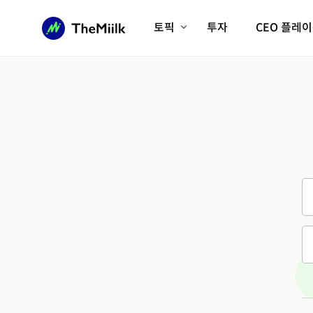
토픽
투자
CEO 플레
에이전틱AI시대
롱제비티/헬스케어
인프라/에너지
미국대전환
피지컬AI/로봇
디지털자산
AX비즈니스혁명
미래 교육/직업
전체 기사 보기