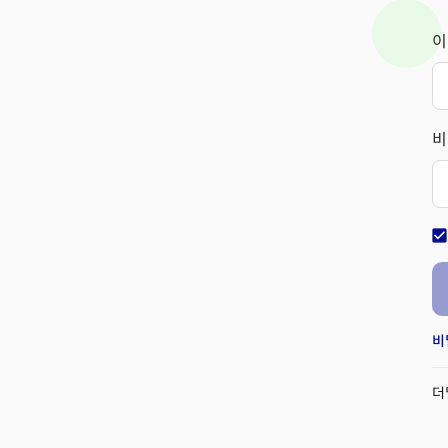
이
비
check_bo
비
더