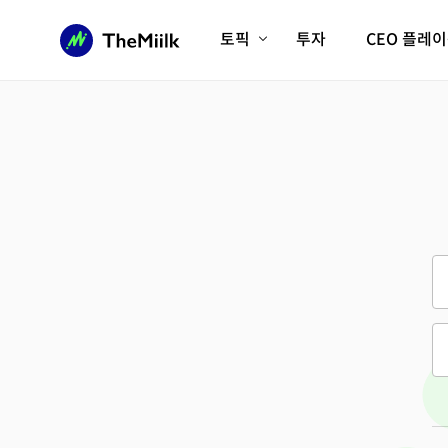
토픽
투자
CEO 플레
에이전틱AI시대
롱제비티/헬스케어
인프라/에너지
미국대전환
피지컬AI/로봇
디지털자산
AX비즈니스혁명
미래 교육/직업
전체 기사 보기