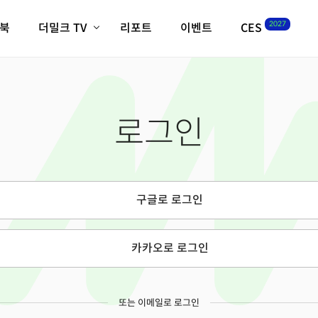
2027
이북
더밀크 TV
리포트
이벤트
CES
전체기사
K-웨이브
최신비디오
비디오
스타트업
혁신원정대
역사 및 개요
로그인
인자기(사람,돈,기술 이야기)
필드 가이드
크리스의 뉴욕 시그널
CES2027 with TheM
더밀크 아카데미
구글로 로그인
더웨이브/트렌드쇼
밸리토크
카카오로 로그인
또는 이메일로 로그인