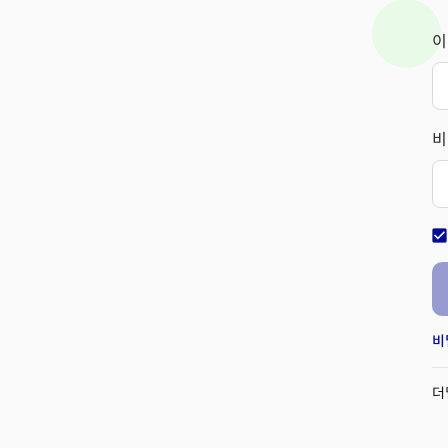
이
비
check_bo
비
더