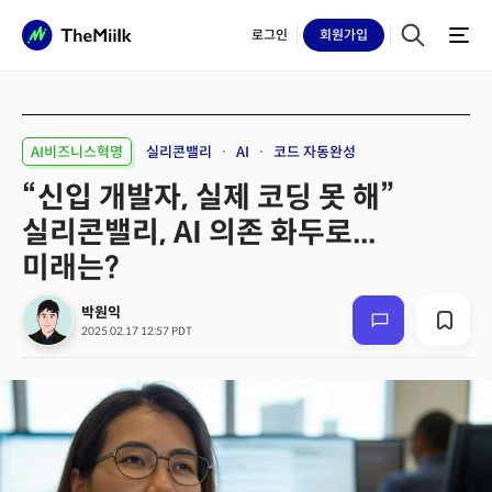
로그인
회원
가입
AI비즈니스혁명
실리콘밸리
AI
코드 자동완성
“신입 개발자, 실제 코딩 못 해”
실리콘밸리, AI 의존 화두로...
미래는?
박원익
2025.02.17 12:57 PDT