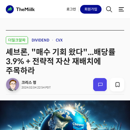
로그인
회원
가입
더밀크알파
DIVIDEND
CVX
셰브론, "매수 기회 왔다"...배당률
3.9% + 전략적 자산 재배치에
주목하라
크리스 정
2024.02.04 22:54 PDT