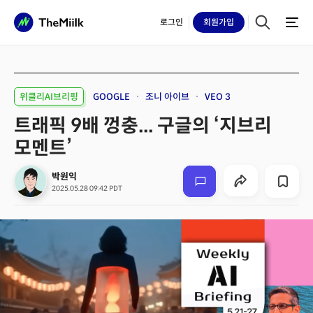
로그인
회원
가입
위클리AI브리핑
GOOGLE
조니 아이브
VEO 3
트래픽 9배 껑충... 구글의 ‘지브리
모멘트’
박원익
2025.05.28 09:42 PDT