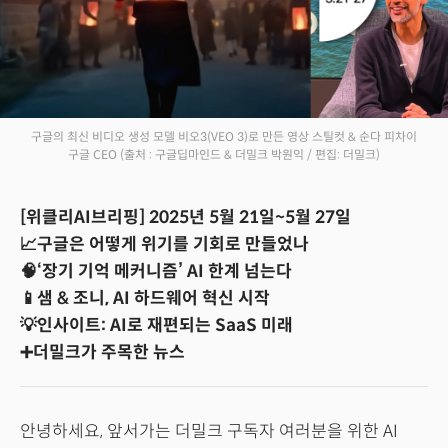
구글의 최신 비디오 생성 모델 비오3(VEO 3)로 만든 영상 스틸컷 & 순다 피차이
구글 CEO
(출처 : 구글딥마인드 & 더밀크 박원익 / 편집: 더밀크)
[위클리AI브리핑] 2025년 5월 21일~5월 27일
📈구글은 어떻게 위기를 기회로 만들었나
🧠‘장기 기억 메커니즘’ AI 한계 넘는다
📱샘 & 조니, AI 하드웨어 혁신 시작
💡인사이트: AI로 재편되는 SaaS 미래
➕더밀크가 주목한 뉴스
안녕하세요, 앞서가는 더밀크 구독자 여러분을 위한 AI