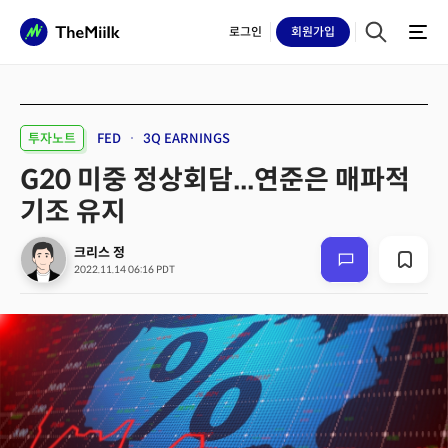
로그인
회원
가입
투자노트
FED
3Q EARNINGS
G20 미중 정상회담...연준은 매파적
기조 유지
크리스 정
2022.11.14 06:16 PDT