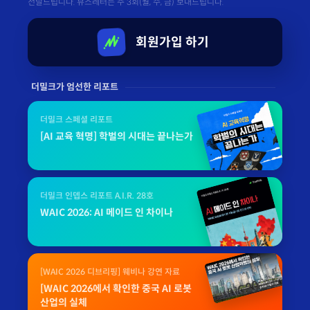
전달드립니다. 뷰스레터는 주 3회(월, 수, 금) 보내드립니다.
회원가입 하기
더밀크가 엄선한 리포트
더밀크 스페셜 리포트
[AI 교육 혁명] 학벌의 시대는 끝나는가
더밀크 인뎁스 리포트 A.I.R. 28호
WAIC 2026: AI 메이드 인 차이나
[WAIC 2026 디브리핑] 웨비나 강연 자료
[WAIC 2026에서 확인한 중국 AI 로봇
산업의 실체