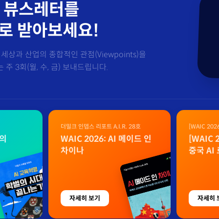
 뷰스레터를
로 받아보세요!
세상과 산업의 종합적인 관점(Viewpoints)을
주 3회(월, 수, 금) 보내드립니다.
더밀크 인뎁스 리포트 A.I.R. 28호
[WAIC 20
자료
벌의
WAIC 2026: AI 메이드 인
[WAIC
차이나
중국 AI
자세히 보기
자세히 