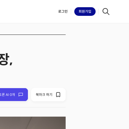
로그인
회원
가입
장,
iilk
토론 AI 0개
북마크 하기