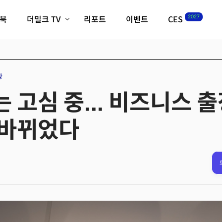
2027
이북
더밀크 TV
리포트
이벤트
CES
전체기사
K-웨이브
최신비디오
비디오
스타트업
혁신원정대
역사 및 개요
장
인자기(사람,돈,기술 이야기)
고심 중... 비즈니스 출
필드 가이드
크리스의 뉴욕 시그널
CES2027 with TheM
 바뀌었다
더밀크 아카데미
더웨이브/트렌드쇼
밸리토크