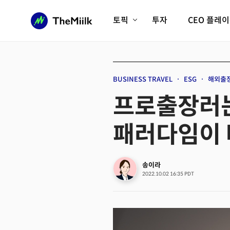
토픽
투자
CEO 플레
에이전틱AI시대
롱제비티/헬스케어
인프라/에너지
미국대전환
BUSINESS TRAVEL
ESG
해외출
피지컬AI/로봇
디지털자산
프로출장러는 
AX비즈니스혁명
미래 교육/직업
패러다임이
전체 기사 보기
송이라
2022.10.02 16:35 PDT