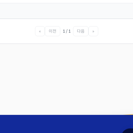
«
이전
1 / 1
다음
»