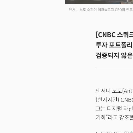
앤서니 노토 소파이 테크놀로지 CEO와 앤드
[CNBC 스쿼
투자 포트폴리
검증되지 않은
앤서니 노토(Ant
(현지시간) CN
그는 디지털 자산
기회”라고 강조했