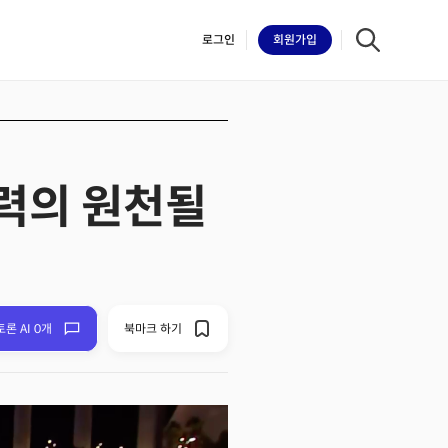
로그인
회원
가입
쟁력의 원천될
iilk
토론 AI 0개
북마크 하기