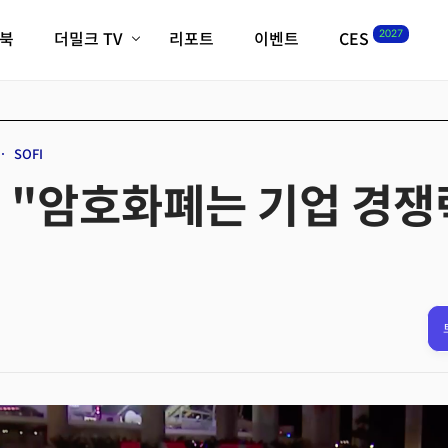
2027
이북
더밀크 TV
리포트
이벤트
CES
전체기사
K-웨이브
최신비디오
비디오
스타트업
혁신원정대
역사 및 개요
SOFI
인자기(사람,돈,기술 이야기)
O "암호화폐는 기업 경
필드 가이드
크리스의 뉴욕 시그널
CES2027 with TheM
더밀크 아카데미
더웨이브/트렌드쇼
밸리토크