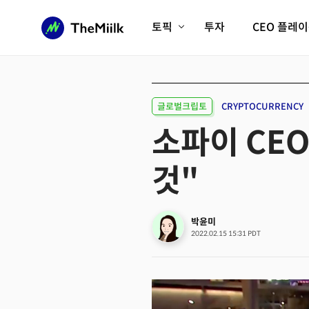
토픽
투자
CEO 플레
에이전틱AI시대
롱제비티/헬스케어
인프라/에너지
미국대전환
글로벌크립토
CRYPTOCURRENCY
피지컬AI/로봇
디지털자산
소파이 CE
AX비즈니스혁명
미래 교육/직업
것"
전체 기사 보기
박윤미
2022.02.15 15:31 PDT