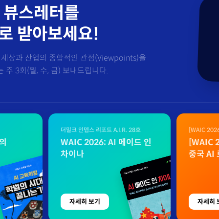
 뷰스레터를
로 받아보세요!
세상과 산업의 종합적인 관점(Viewpoints)을
주 3회(월, 수, 금) 보내드립니다.
더밀크 인뎁스 리포트 A.I.R. 28호
[WAIC 20
자료
벌의
WAIC 2026: AI 메이드 인
[WAIC
차이나
중국 AI
자세히 보기
자세히 