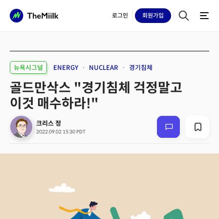
로그인
회원
가입
뉴욕시그널
ENERGY
NUCLEAR
경기침체
골드만삭스 "경기침체 걱정말고
이것 매수하라!"
크리스 정
2022.09.02 15:30 PDT