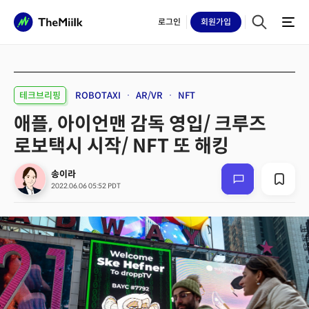
로그인
회원
가입
테크브리핑
ROBOTAXI
AR/VR
NFT
애플, 아이언맨 감독 영입/ 크루즈
로보택시 시작/ NFT 또 해킹
송이라
2022.06.06 05:52 PDT