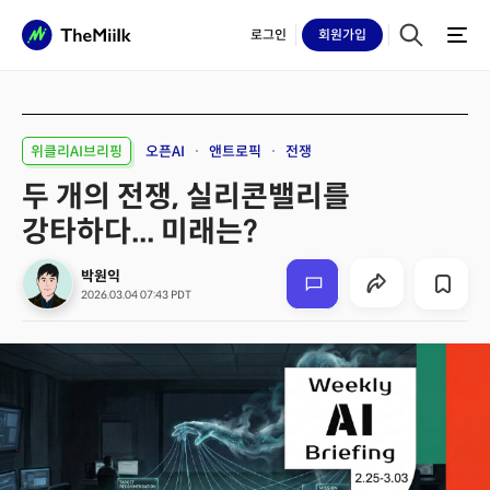
로그인
회원
가입
위클리AI브리핑
오픈AI
앤트로픽
전쟁
두 개의 전쟁, 실리콘밸리를
강타하다... 미래는?
박원익
2026.03.04 07:43 PDT