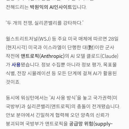
전해드리는
박원익의 AI인사이트
입니다.
‘두 개의 전쟁, 실리콘밸리를 강타하다.’
월스트리트저널(WSJ) 등 주요 미국 매체에 따르면 28일
(현지시각) 미국과 이스라엘이 단행한 대(對)이란 군사
작전에
앤트로픽(Anthropic)
의 AI 모델 클로드(Claude)
가
사용
됐습니다. 정보 수집뿐 아니라 정보 평가, 목표물
식별, 전장 시뮬레이션 등 모든 단계에 걸쳐 AI가 활용된
것이죠.
동시에 워싱턴에서는 ‘AI 사용 방식’을 놓고 국가권력(미
국방부)과 실리콘밸리(앤트로픽)의 충돌이 전개됐습니다.
안보 분야에서 긴밀하게 협력해 오던 양측의 신뢰가
붕괴되며 국방부가 앤트로픽을
공급망 위험(supply-