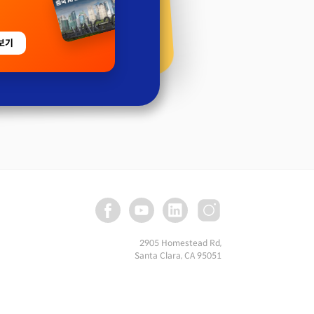
보기
2905 Homestead Rd,
Santa Clara, CA 95051