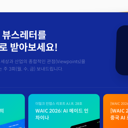
 뷰스레터를
로 받아보세요!
세상과 산업의 종합적인 관점(Viewpoints)을
주 3회(월, 수, 금) 보내드립니다.
더밀크 인뎁스 리포트 A.I.R. 28호
[WAIC 20
자료
벌의
WAIC 2026: AI 메이드 인
[WAIC
차이나
중국 AI