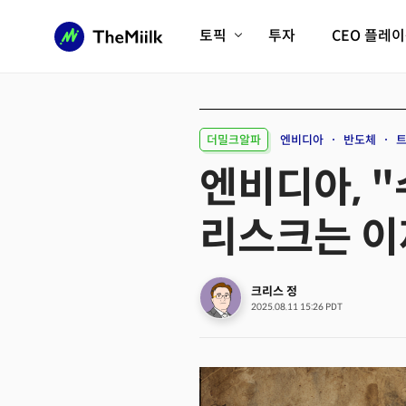
토픽
투자
CEO 플레
에이전틱AI시대
롱제비티/헬스케어
인프라/에너지
미국대전환
더밀크알파
엔비디아
반도체
트
피지컬AI/로봇
디지털자산
엔비디아, "
AX비즈니스혁명
미래 교육/직업
리스크는 이
전체 기사 보기
크리스 정
2025.08.11 15:26 PDT