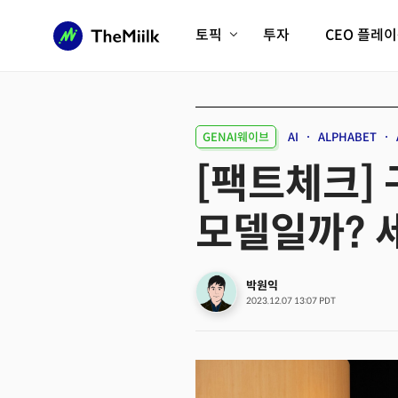
토픽
투자
CEO 플레
에이전틱AI시대
롱제비티/헬스케어
인프라/에너지
미국대전환
GENAI웨이브
AI
ALPHABET
피지컬AI/로봇
디지털자산
[팩트체크] 
AX비즈니스혁명
미래 교육/직업
모델일까? 
전체 기사 보기
박원익
2023.12.07 13:07 PDT