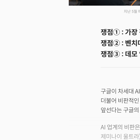
지난 5월
쟁점① : 가
쟁점② : 벤
쟁점③ : 데
구글이 차세대 A
더불어 비판적인 시
앞선다는 구글의 
AI 업계의 비판은
제미나이 울트라)