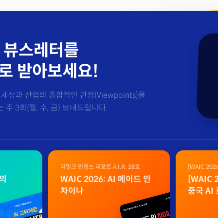
 뷰스레터를
로 받아보세요!
세상과 산업의 종합적인 관점(Viewpoints)을
주 3회(월, 수, 금) 보내드립니다.
더밀크 인뎁스 리포트 A.I.R. 28호
[WAIC 20
자료
벌의
WAIC 2026: AI 메이드 인
[WAIC
차이나
중국 AI