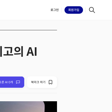
로그인
회원
가입
고의 AI
iilk
토론 AI 0개
북마크 하기