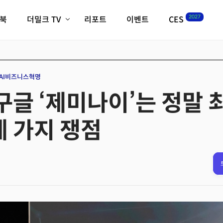
2027
이북
더밀크 TV
리포트
이벤트
CES
전체기사
K-웨이브
최신비디오
비디오
스타트업
혁신원정대
역사 및 개요
AI비즈니스혁명
인자기(사람,돈,기술 이야기)
구글 ‘제미나이’는 정말 최
필드 가이드
크리스의 뉴욕 시그널
CES2027 with TheM
세 가지 쟁점
더밀크 아카데미
더웨이브/트렌드쇼
밸리토크