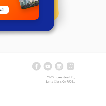
보기
2905 Homestead Rd,
Santa Clara, CA 95051