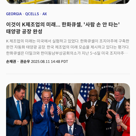
GEORGIA
QCELLS
AX
이것이 K제조업의 미래... 한화큐셀, '사람 손 안 타는'
태양광 공장 완성
K 제조업의 미래는 미국에서 실험하고 있었다. 한화큐셀이 조지아주에 구축한
완전 자동화 태양광 공장. 한국 제조업의 미래 모습을 제시하고 있다는 평가다.
한화큐셀은 더밀크와 한미동남부상공회의소가 지난 5~6일 미국 조지아주
애틀랜타에서 개최한 'UKIS 2025'의 'K-자동화 글로벌 전략' 컨퍼런스에서
손재권
·
권순우
2025.08.11 14:48 PDT
AI와 제조업이 결합한 자율 공장을 소개했다. 단순히 자동화만 하는 것이
아니라 데이터 기반의 지능형 제조 시스템을 구축하고 지속적인 기술 혁신을
통해 글로벌 경쟁력을 확보하는 모델이다.스캇 모스코위츠 한화큐셀 부사장은
"우리는 무역 장벽이나 보조금에만 의존할 수 없다는 걸 안다. 계속 혁신해야
한다. 한화큐셀의 스마트팩토리는 기술경쟁력 핵심이자 미국 내 리쇼어링의
상징적 모델”이라고 강조했다.한화큐셀은 2018년 첫 투자를 시작으로
최근까지 약 27억5000만 달러(약 3조7000억원)를 투입, 두 곳의 생산
거점을 마련했다. 이 공장은 태양전지 제조 과정에서 사람의 손을 전혀 거치지
않는 완전 무인 물류 시스템을 구축, 미국 내 태양광 제조업의 새로운 지평을
열고 있다는 평가를 받았다. 현재 한화큐셀 달튼(Dalton) 공장에서는 하루에
약 5만개의 태양광 패널을 생산하고 있다. 연간 5.1기가와트 규모다.
모스코위츠 부사장은 "2기가와트가 후버댐의 최대 전력 생산량"이라며