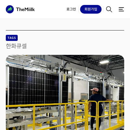
로그인
회원
가입
TAGS
한화큐셀