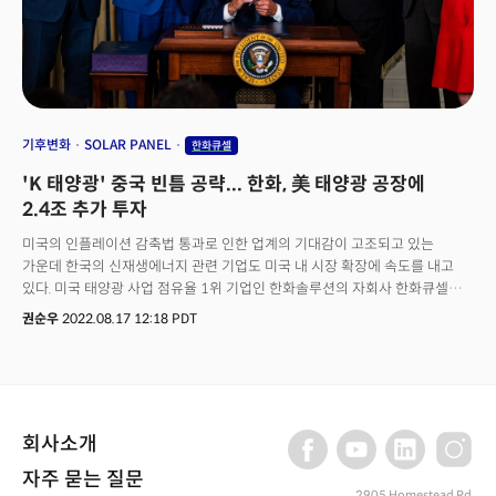
"우리는 그 2.5배를 매년 생산한다"고 설명했다.더 놀라운 것은 지난해 가동을
시작한 카터스빌(Cartersville) 공장이다. 이 공장은 25억 달러가 투입된 완전
통합 생산시설로 태양광 패널의 핵심 부품인 폴리실리콘 잉곳부터 웨이퍼, 셀,
그리고 최종 모듈까지 모든 과정을 한 지붕 아래서 처리한다. 미국에서는 10년
만에 처음이자 유일한 대규모 완전 통합 시설이다.
기후변화
SOLAR PANEL
한화큐셀
'K 태양광' 중국 빈틈 공략... 한화, 美 태양광 공장에
2.4조 추가 투자
미국의 인플레이션 감축법 통과로 인한 업계의 기대감이 고조되고 있는
가운데 한국의 신재생에너지 관련 기업도 미국 내 시장 확장에 속도를 내고
있다. 미국 태양광 사업 점유율 1위 기업인 한화솔루션의 자회사 한화큐셀이
미국에 또 다른 대규모 신규 공장 건설을 계획 중이라고 블룸버그 통신이 지난
권순우
2022.08.17 12:18 PDT
15일(현지시간) 보도했다. 한화큐셀이 최근 텍사스주 당국에 제출한
사업계획서에 따르면 신규 생산시설 부지로 텍사스와 조지아주, 그리고
사우스캐롤라이나주 등을 검토하고 있다. 특히 텍사스주 댈러스 카운티에
연간 9 기가와트(GW)의 태양광 패널과 잉곳, 웨이퍼, 셀 등을 모두 생산할 수
있는 대규모 공장 신설을 고려하고 있는 것으로 알려졌다. PV매거진에 따르면
회사소개
총 투자규모는 18억 2900만달러로 추산된다. 이중 4억 6100만달러는 건설
노동자들에게 투입될 것으로 보인다. 공장을 통해 4000여 명의 인력 창출
자주 묻는 질문
효과도 기대된다. 한화큐셀은 향후 후보지 세 곳을 실사한 뒤 최종 사업지를
2905 Homestead Rd,