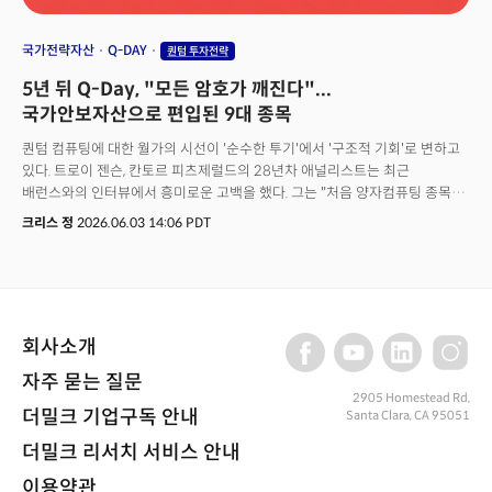
국가전략자산
Q-DAY
퀀텀 투자전략
5년 뒤 Q-Day, "모든 암호가 깨진다"...
국가안보자산으로 편입된 9대 종목
퀀텀 컴퓨팅에 대한 월가의 시선이 '순수한 투기'에서 '구조적 기회'로 변하고
있다. 트로이 젠슨, 칸토르 피츠제럴드의 28년차 애널리스트는 최근
배런스와의 인터뷰에서 흥미로운 고백을 했다. 그는 "처음 양자컴퓨팅 종목을
추적하라는 지시를 받았을 때, 나는 회의론자였다"며 매출도, 이익도,
크리스 정
2026.06.03 14:06 PDT
EBITDA(상각 전 영업이익) 배수도 적용할 수 없는 종목들에 대해
부정적이었음을 인정했다. 하지만 지난 1년 반 동안 "퀀텀 컴퓨팅의 상업화
가능성이 의미가 있는 수준으로 확대가 됐다"며 시장이 임계점에 와 있다고
강조했다. 실제 인터뷰가 지면에 오른 그 시각, 미 상무부가 9개 양자컴퓨팅
기업에 반도체법(CHIPS Act) 인센티브로 20억 1300만 달러를 배분하고 그
회사소개
조건으로 각 기업의 소수 지분을 가져가겠다고 발표했다. 사실상 퀀텀
컴퓨팅을 국가전략자산으로 편입한 것이다.
자주 묻는 질문
2905 Homestead Rd,
더밀크 기업구독 안내
Santa Clara, CA 95051
더밀크 리서치 서비스 안내
이용약관