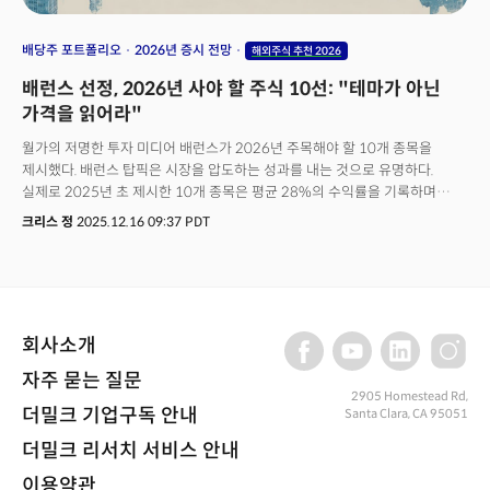
배당주 포트폴리오
2026년 증시 전망
해외주식 추천 2026
배런스 선정, 2026년 사야 할 주식 10선: "테마가 아닌
가격을 읽어라"
월가의 저명한 투자 미디어 배런스가 2026년 주목해야 할 10개 종목을
제시했다. 배런스 탑픽은 시장을 압도하는 성과를 내는 것으로 유명하다.
실제로 2025년 초 제시한 10개 종목은 평균 28%의 수익률을 기록하며
S&P500의 평균 15%를 13% 포인트 상회했다. 그 중 알리바바를 비롯해
크리스 정
2025.12.16 09:37 PDT
알파벳, ASML, 씨티그룹, 우버가 상승세를 주도했고 모더나가 30% 하락하며
유일한 실패 사례가 됐다. 이 성과는 AI 테마에 대한 정확한 포지셔닝과
저평가된 금융주 선별이 결합된 결과로 평가된다. 하지만 2025년 하반기부터
시장 내부에서 균열이 포착됐다. 특히 주목할 점은 빅테크 중심의 모멘텀
투자가 한계에 직면했다는 사실이다. 2025년 아마존은 6% 상승에 그쳤고,
회사소개
매그니피센트 7 중 일부는 시장 수익률에 미치지 못했다. AI 테마에 대한
과열된 기대가 실적 증명 단계로 넘어가면서, 자본은 이제 '검증된 수익성'과
자주 묻는 질문
'저평가된 자산'으로 이동하고 있다.시장은 이미 '테마'에서 '실적 증명'으로
2905 Homestead Rd,
기준을 바꾸기 시작했다.배런스가 제시한 2026년의 가치는 '빅테크 피로감
더밀크 기업구독 안내
Santa Clara, CA 95051
속 가치주 회귀 시그널'이었다. 실제로 2026년 배런스 포트폴리오는 이러한
더밀크 리서치 서비스 안내
전환을 반영한다. 10개 종목 중 대부분이 2025년 시장 수익률을 밑돌았고,
P/E는 6배(컴캐스트)에서 29배(아마존)까지 분포한다. 이것은 단순한 종목
이용약관