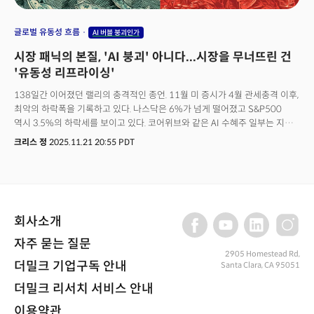
글로벌 유동성 흐름
AI 버블 붕괴인가
시장 패닉의 본질, 'AI 붕괴' 아니다...시장을 무너뜨린 건
'유동성 리프라이싱'
138일간 이어졌던 랠리의 충격적인 종언. 11월 미 증시가 4월 관세충격 이후,
최악의 하락폭을 기록하고 있다. 나스닥은 6%가 넘게 떨어졌고 S&P500
역시 3.5%의 하락세를 보이고 있다. 코어위브와 같은 AI 수혜주 일부는 지난
몇 주 동안 주가의 3분의 1이 사라지는 등 폭락장에 가까운 하락세로 AI
크리스 정
2025.11.21 20:55 PDT
버블의 붕괴 가능성도 제기되고 있다. 그리고 시장은 엔비디아의 실적에
주목했다. AI 사이클이 어디에 있는지에 대한 중요한 단서가 되는
시그널이었다. 엔비디아의 3분기 매출은 570억 달러로 전년 대비 62%의
증가를 보고했고 순이익은 319억 달러로 65%의 성장세를 기록했다. 전망
역시 월가의 전망을 훌쩍 웃돌며 완벽에 가까운 실적을 보고했다. 사실상 AI
회사소개
투자 회의론을 정면으로 반박하는 수치였다. 투자자들은 안도했고 실적 발표
이후 주가는 급등했다. 하지만 시장의 안도감은 하루 이상을 허락하지 않았다.
자주 묻는 질문
엔비디아를 포함한 시장은 다시 하락세로 전환했고 그 기세는 이전보다
2905 Homestead Rd,
맹렬했다. 무엇이 문제였을까? 이번 하락장의 본질은 어디에 있을까?
더밀크 기업구독 안내
Santa Clara, CA 95051
엔비디아의 실적 이후 나타난 회복세와 매도세가 보여주는 신호는 무엇일까?
더밀크 리서치 서비스 안내
어쩌면 이는 중요한 신호다. 이번 하락의 본질이 'AI 버블 붕괴'가 아니라는
의미가 될 수 있기 때문이다. 실제로 문제는 다른 곳에 있다.
이용약관