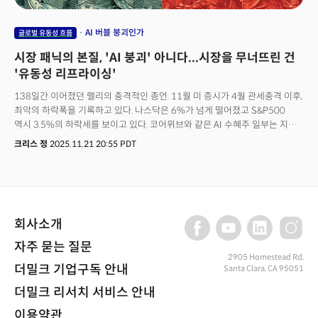
AI 버블 붕괴인가
글로벌 유동성 흐름
시장 패닉의 본질, 'AI 붕괴' 아니다...시장을 무너뜨린 건
'유동성 리프라이싱'
138일간 이어졌던 랠리의 충격적인 종언. 11월 미 증시가 4월 관세충격 이후,
최악의 하락폭을 기록하고 있다. 나스닥은 6%가 넘게 떨어졌고 S&P500
역시 3.5%의 하락세를 보이고 있다. 코어위브와 같은 AI 수혜주 일부는 지난
몇 주 동안 주가의 3분의 1이 사라지는 등 폭락장에 가까운 하락세로 AI
크리스 정
2025.11.21 20:55 PDT
버블의 붕괴 가능성도 제기되고 있다. 그리고 시장은 엔비디아의 실적에
주목했다. AI 사이클이 어디에 있는지에 대한 중요한 단서가 되는
시그널이었다. 엔비디아의 3분기 매출은 570억 달러로 전년 대비 62%의
증가를 보고했고 순이익은 319억 달러로 65%의 성장세를 기록했다. 전망
역시 월가의 전망을 훌쩍 웃돌며 완벽에 가까운 실적을 보고했다. 사실상 AI
회사소개
투자 회의론을 정면으로 반박하는 수치였다. 투자자들은 안도했고 실적 발표
이후 주가는 급등했다. 하지만 시장의 안도감은 하루 이상을 허락하지 않았다.
자주 묻는 질문
엔비디아를 포함한 시장은 다시 하락세로 전환했고 그 기세는 이전보다
2905 Homestead Rd,
맹렬했다. 무엇이 문제였을까? 이번 하락장의 본질은 어디에 있을까?
더밀크 기업구독 안내
Santa Clara, CA 95051
엔비디아의 실적 이후 나타난 회복세와 매도세가 보여주는 신호는 무엇일까?
더밀크 리서치 서비스 안내
어쩌면 이는 중요한 신호다. 이번 하락의 본질이 'AI 버블 붕괴'가 아니라는
의미가 될 수 있기 때문이다. 실제로 문제는 다른 곳에 있다.
이용약관