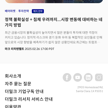
베어마켓
투자전략
헤지 전략
정책 불확실성 + 침체 우려까지...시장 변동에 대비하는 네
가지 방법
최근 금융시장의 불확실성이 높아지면서 많은 분들이 투자에 대한 걱정이
커지고 있습니다. 정치적 리스크와 경기 둔화 우려 등 복합적인 요인들로 인해
앞으로의 시장 향방을 예측하기가 쉽지 않은 상황인데요.최근에는 트럼프
대통령의 관세 정책과 정부 효율성 부서(DOGE)로 인해 경제가 침체될 것이란
마크 리히텐펠트
2025.02.26 17:00 PDT
우려가 시장을 크게 흔들고 있습니다. 하지만 매일 쏟아지는 정치뉴스를
소화하고 금융시장에 어떤 영향을 미칠 지 분석하는 것은 소방호스에서 물을
마시는 것과 같습니다.많은 투자자들이 트럼프 대통령의 정책이 시장에 어떤
영향을 미칠 지 묻곤 합니다. 사실 그들이 진짜로 묻고 싶은 것은 "내 투자금이
안전한가요?"입니다.이럴 때일수록 투자자들은 명확한 원칙을 갖고 냉정하게
회사소개
대응할 필요가 있습니다.오늘은 변동성 장세에서 투자자들이 꼭 기억해야 할
핵심 포인트 4가지를 좀 더 깊이있게 살펴보겠습니다.
자주 묻는 질문
2905 Homestead Rd,
더밀크 기업구독 안내
Santa Clara, CA 95051
더밀크 리서치 서비스 안내
이용약관