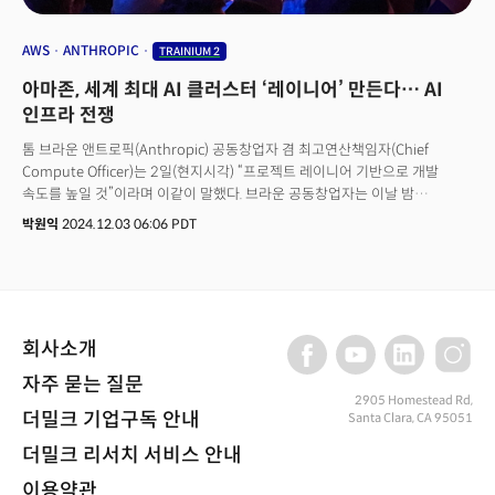
AWS
ANTHROPIC
TRAINIUM 2
아마존, 세계 최대 AI 클러스터 ‘레이니어’ 만든다… AI
인프라 전쟁
톰 브라운 앤트로픽(Anthropic) 공동창업자 겸 최고연산책임자(Chief
Compute Officer)는 2일(현지시각) “프로젝트 레이니어 기반으로 개발
속도를 높일 것”이라며 이같이 말했다. 브라운 공동창업자는 이날 밤
라스베이거스에서 진행된 아마존웹서비스(AWS) 연례 클라우드 컨퍼런스
박원익
2024.12.03 06:06 PDT
‘리인벤트(re:Invent)’ 첫날 기조연설에 깜짝 등장, 아마존과의 강력한 협업
관계를 과시했다. 그가 기조연설에 등장한다는 내용은 외부에 공개되지
않았었다. 아마존은 앞서 11월 22일 생성 AI 스타트업 앤트로픽에 40억달러
(약 5조6000억원) 규모의 추가 투자를 단행, 앤트로픽과의 전략적
파트너십을 강화한 바 있다.
회사소개
자주 묻는 질문
2905 Homestead Rd,
더밀크 기업구독 안내
Santa Clara, CA 95051
더밀크 리서치 서비스 안내
이용약관