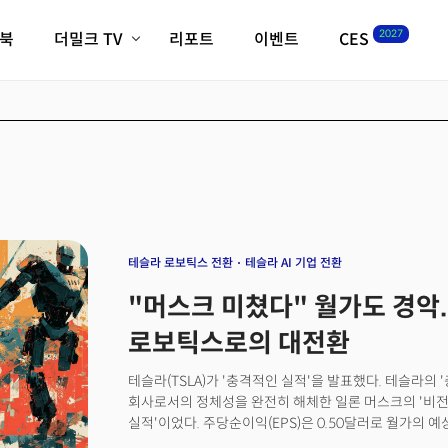
2027
이북
더밀크 TV
리포트
이벤트
CES
전체기사
K-웨이브
최신비디오
비디오
스타트업
혁신원정대
역사 및 개요
인자기(사람,돈,기술 이야기)
필드 가이드
크리스의 뉴욕 시그널
CES2027 with TheM
더밀크 아카데미
테슬라 로보틱스 전환
테슬라 AI 기업 전환
더웨이브/트렌드쇼
"머스크 미쳤다" 월가도 경악..
밸리토크
로보틱스로의 대전환
테슬라(TSLA)가 '충격적인 실적'을 발표했다. 테슬라의 
회사로서의 정체성을 완전히 해체한 일론 머스크의 '비전'
실적'이었다. 주당순이익(EPS)은 0.50달러로 월가의 
서프라이즈를 기록했다. 매출 역시 249억 달러로 컨센서