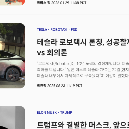
크리스 정
2026.01.29 11:08 PDT
그림자도 있었다. 테슬라는 사상 처음으로 총 매출이 전년 
하락을 기록했다. 테슬라 투자자라면 충격적인 지표겠지
지표'로 치부했다. 일론 머스크는 이에 '놀라운 풍요(Amazi
제시하며 AI와 로봇이 물리적 세계를 지배하는 새로운 
자원을 재배치하겠다고 선언했다. 이는 사실상 자동차 회
TESLA
ROBOTAXI
FSD
커브의 리셋이다.
테슬라 로보택시 론칭, 성공할까?
vs 회의론
“로보택시(Robotaxi)는 10년 노력의 결정체입니다. 
축하를 보냅니다.” 일론 머스크 테슬라 CEO는 22일(현지시
테슬라 내부에서 자체적으로 구축됐다”며 이같이 밝혔다
로보택시 시범 서비스를 개시하며 소회를 밝힌 것이다. 시
박원익
2025.06.23 11:19 PDT
안전 운전사가 탑승한 채 시작됐다. 오랜 기간 예고해 온
반응했다. 23일 거래에서 장중 한때 10% 가량 급등, 8.2
마감했다. 무인 자율주행 택시 서비스에 대한 관심을 입
이면에는 복잡한 현실이 존재한다. 오스틴에서 시작된 
제한된 구역에서 선별된 인원만을 대상으로 하는 고도로 
ELON MUSK
TRUMP
샌프란시스코와 LA, 피닉스, 오스틴에서 완전 무인 로보
트럼프와 결별한 머스크, 앞으
비해 아직 갈 길이 멀다는 분석도 제기된다. 테슬라의 