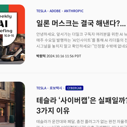
나섰습니다. '비전'을 강조하며 리브랜딩 하려는 시도였죠
TESLA
ADOBE
ANTHROPIC
일론 머스크는 결국 해낸다?..
안녕하세요, 앞서가는 더밀크 구독자 여러분을 위한 AI 
매주 수요일 발행하는 ‘AI인사이트’를 통해 AI 리더들의 
시그널을 놓치지 말고 확인하세요! “인정할 수밖에 없네요
구글 CEO는 지난 14일(현지시각) 스페이스X의 대형 우주선
박원익
2024.10.16 11:56 PDT
성공을 축하하며 “영상을 여러 차례 돌려봤다”며 이렇게
역사상 인간이 제작한 로켓 중 가장 강력한 ‘스타십’ 5
스페이스X는 이날 발사체에 부착된 ‘젓가락 팔’로 스타십
집어 회수하는 획기적인 기술을 선보였죠. 2002년 설립
끈질기게 ‘로켓 재사용’이라는 목표를 추진, 결국 인류의
기술업계에서는 스페이스X 사례처럼 놀라운 미래를 ‘미리
TESLA
로보택시
CYBERCAB
미래 혁신의 핵심 동력은 역시 AI입니다.
테슬라 ‘사이버캡’은 실패일까?
3가지 이유
테슬라가 운전대와 페달, 충전 플러그가 없는 완전 자율주행 