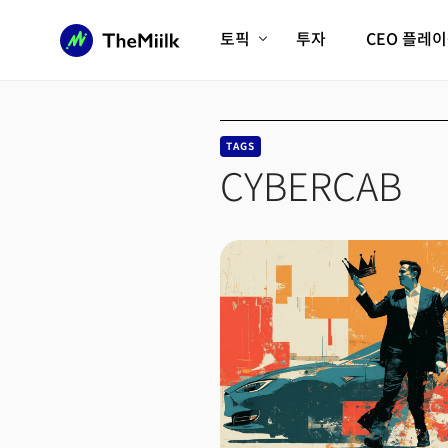
토픽
투자
CEO 플레
에이전틱AI시대
롱제비티/헬스케어
인프라/에너지
미국대전환
TAGS
피지컬AI/로봇
디지털자산
CYBERCAB
AX비즈니스혁명
미래 교육/직업
전체 기사 보기