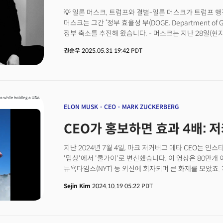
이어 더 빛나는 테슬라의 황금 시대를 열 수 있을까? 아
테슬라 로보택시에 대한 사용자 반응과 기술 업계 및 월
💡 일론 머스크, 트럼프와 결별-일론 머스크가 트럼프
머스크는 그간 ‘정부 효율성 부(DOGE, Department of Go
정부 축소를 추진해 왔습니다. - 머스크는 지난 28일(현지시간) X(구 트위터)를 통해 DOGE에서의
역할을 마무리한다고 발표했습니다. 머스크는 "DOGE의
권순우
2025.05.31 19:42 PDT
전반에 하나의 삶의 방식으로 자리잡을 것"이라고 언급했습니
연방 공무원이 해고되고, 여러 연방 기관의 통폐합이 이
통해 "막대한 예산 절감"이 가능하다고 주장했으나, 워
줄이는 건 생각보다 훨씬 더 어렵다”고 인정했습니다. -
드러났습니다. 머스크는 "트럼프의 '크고 아름다운 법안(Big B
작업을 약화시킨다"고 공개적으로 비판했습니다. 또 정치
ELON MUSK
CEO
MARK ZUCKERBERG
것"이라고 밝혔습니다. - 머스크의 일련의 언론 인터뷰
CEO가 홍보하면 효과 4배:
작업으로 보입니다. 정치적 논란 속에 묻힌 '사업가이자
시도로 풀이됩니다.
지난 2024년 7월 4일, 마크 저커버그 메타 CEO는 인
'밉상'에서 '쿨가이'로 변신했습니다. 이 영상은 80만
뉴욕타임스(NYT) 등 외신에 회자되며 큰 화제를 모았죠
강조하면서도, 메타의 새로운 플랫폼인 스레드를 효과적으
Sejin Kim
2024.10.19 05:22 PDT
(@buccocapital)는 "그를 재활시켜야 하는 임무를 
이어가고 있다"고 평하기도 했습니다. 메타는 사용자 
논란, 높은 AI 지출 비용 대비 낮은 수익성 등으로 비판
커넥트에서 저커버그 CEO는 달라진 헤어스타일과 몸매,