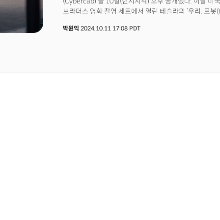
(Cybercab)’을 10일(현지시각) 오후 공개했다. 이
브라더스 영화 촬영 세트에서 열린 테슬라의 ‘우리, 로봇(We
사이버캡은 테슬라가 새롭게 선보인 자율주행 전용 전기차
박원익
2024.10.11 17:08 PDT
기대를 받던 제품이다. ‘버터플라이 도어’라고 불리는 위
헤드라이트와 두 명만 탑승할 수 있는 독특한 실내 공간
초대받은 인플루언서, 생중계를 지켜보던 수백만 명의 
일론 머스크 테슬라 CEO가 운전자 없이 사이버캡의 보
환호성이 터져 나오기도 했다. 테슬라는 이날 한 번에 최
‘로보밴(Robovan)’, 인간과 소통하며 음료를 따르는 
로봇 ‘옵티머스’도 공개했다. 그러나 열광적이었던 현장 
뉴욕 증시에서 테슬라의 주가가 8.78% 폭락한 것이다. 
증발했다. 이런 부정적 반응이 나온 이유는 뭘까?