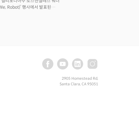
날 미국 캘리포니아주 로스앤젤레스 워너
, Robot)’ 행사에서 발표된
로, 기술업계와 투자자, 소비자들의 큰
로 열리는 문, 전면을 가로지르는
 등 미래지향적인 디자인은 현장에
사람들의 호기심을 자극하기 충분했다.
조석에 탑승, 이동하는 장면에서는
대 20명을 수송할 수 있는 자율주행 셔틀
등 보다 복잡한 작업이 가능한 휴머노이드
반응과 달리 시장 반응은 처참했다. 11일
시가총액은 무려 670억달러(약 90조원)
2905 Homestead Rd,
Santa Clara, CA 95051