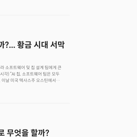
대비 3.1%가 감소하며 연간 첫 매출
만 일론 머스크는 이를 '구시대적
ng Abundance)'라는 슬로건을
경제 패러다임을 향해 테슬라의 모든
사로서의 정체성을 끝내는 발언이다. S-
... 황금 시대 서막
테슬라 소프트웨어 및 칩 설계 팀에게 큰
각) “AI 칩, 소프트웨어 팀은 모두
. 이날 미국 텍사스주 오스틴에서
범 서비스는 약 10대의 테슬라 차량에
 서비스 개시에 미국 증시는 곧바로
3% 오른 348.68달러에 거래를
증한 것.하지만 시장의 열광적인 반응
이번 서비스는 극소수의 차량으로 매우
통제된 시범 운영이었기 때문이다. 이미
택시 상용화에 성공한 웨이모(Waymo)에
로 무엇을 할까?
로보택시 서비스는 전기차 산업의 성공에