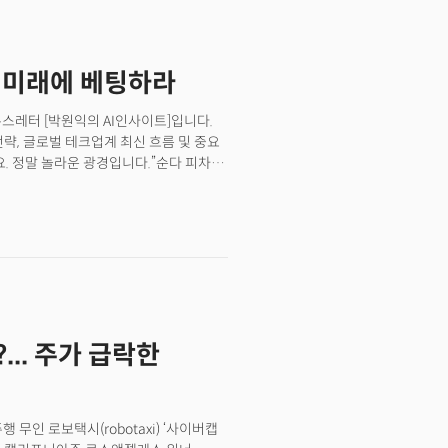
.
. 미래에 베팅하라
뉴스레터 [박원익의 AI인사이트]입니다.
전략, 글로벌 테크업계 최신 흐름 및 중요
. 정말 놀라운 광경입니다.”순다 피차이
 ‘스타십(Starship)’의 시험비행
 말했습니다. 일론 머스크의 스페이스X는
차 시험 발사를 성공적으로 마쳤습니다.
의 1단부 추진체 ‘슈퍼헤비’를 공중에서
, 수많은 실패를 거듭했던 스페이스X는
 역사를 바꿨습니다. 이번주 글로벌
’ 보여주는 소식들이 이어졌습니다.
... 주가 급락한
무인 로보택시(robotaxi) ‘사이버캡