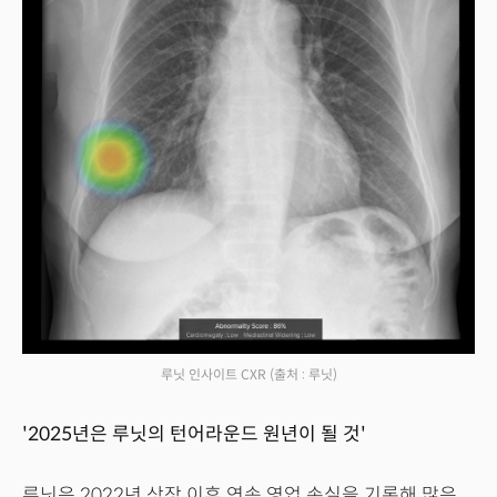
루닛 인사이트 CXR
(출처 : 루닛)
'2025년은 루닛의 턴어라운드 원년이 될 것'
루닛은 2022년 상장 이후 연속 영업 손실을 기록해 많은