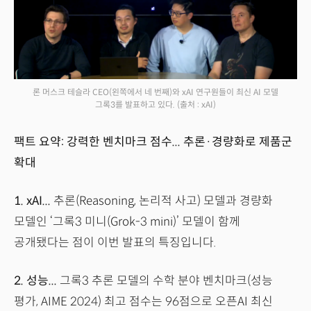
론 머스크 테슬라 CEO(왼쪽에서 네 번째)와 xAI 연구원들이 최신 AI 모델
그록3를 발표하고 있다.
(출처 : xAI)
팩트 요약: 강력한 벤치마크 점수... 추론·경량화로 제품군
확대
1.
xAI...
추론(Reasoning, 논리적 사고) 모델과 경량화
모델인 ‘그록3 미니(Grok-3 mini)’ 모델이 함께
공개됐다는 점이 이번 발표의 특징입니다.
2.
성능...
그록3 추론 모델의 수학 분야 벤치마크(성능
평가, AIME 2024) 최고 점수는 96점으로 오픈AI 최신