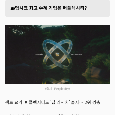
🐋딥시크 최고 수혜 기업은 퍼플렉시티?
(출처 : Perplexity)
팩트 요약: 퍼플렉시티도 ‘딥 리서치’ 출시… 2위 껑충