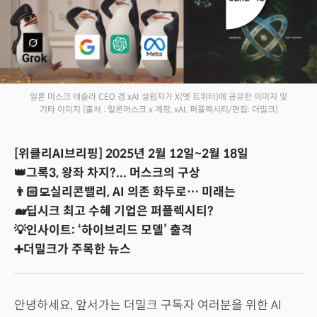
일론 머스크 테슬라 CEO 겸 xAI 설립자가 X(옛 트위터)에 공유한 이미지 및
기타 이미지
(출처 : 일론머스크 x 계정, xAI, 퍼플렉시티/편집: 더밀크)
[위클리AI브리핑] 2025년 2월 12일~2월 18일
👑그록3, 왕좌 차지?... 머스크의 구상
👨🏻‍💻실리콘밸리, AI 의존 화두로… 미래는
🐋딥시크 최고 수혜 기업은 퍼플렉시티?
💡인사이트: ‘하이브리드 모델’ 출격
➕더밀크가 주목한 뉴스
안녕하세요, 앞서가는 더밀크 구독자 여러분을 위한 AI