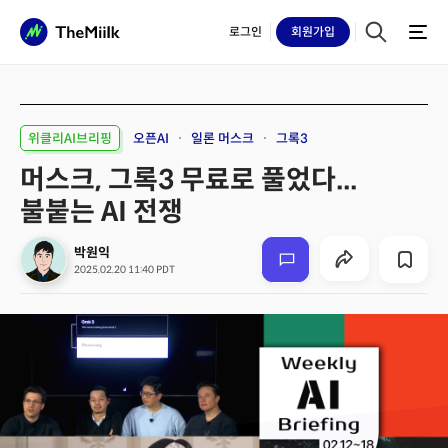
로그인
회원
가입
위클리AI브리핑
오픈AI
일론 머스크
그록3
머스크, 그록3 무료로 풀었다...
불붙는 AI 전쟁
박원익
2025.02.20 11:40 PDT