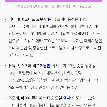
유튜브 쇼츠에 통합된 AI 영상 생성 모델 ‘비오2’
(출처 : Youtube)
메타, 휴머노이드 로봇
만든다
:
로이터통신은 14일
(현지시각) 메타의 사내 메모를 인용해 메타 내부에 AI 기반
휴머노이드 로봇 개발을 위한 신사업부가 설립됐다고 보도.
앤드류 보스워스 메타 CTO는 “로보틱스 투자는 메타AI뿐만
아니라 혼합 및 증강현실 프로그램의 가치 확장으로 이어질
것”이라고 설명.
유튜브, 쇼츠에 비오2
통합
:
유튜브가 13일 숏폼 동영상
‘쇼츠’ 플랫폼에 AI 자체 개발한 영상 생성 모델
‘비오2(VEO2)’를 통합한다고 발표. 텍스트만 입력하면 약
6초 분량의 영상을 만들어 낼 수 있다는 설명.
어도비, 파이어플라이 비디오 모델
출시
:
어도비가 12일
파이어플라이(Firefly) 비디오 모델을 출시, 동영상 분야