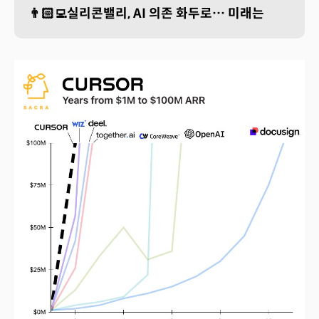
👨🏻‍💻실리콘밸리, AI 의존 화두로… 미래는