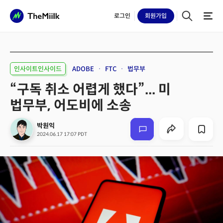
로그인
회원
가입
인사이트인사이드
ADOBE
FTC
법무부
“구독 취소 어렵게 했다”... 미
법무부, 어도비에 소송
박원익
2024.06.17 17:07 PDT