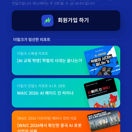
전달드립니다. 뷰스레터는 주 3회(월, 수, 금) 보내드립니다.
회원가입 하기
더밀크가 엄선한 리포트
더밀크 스페셜 리포트
[AI 교육 혁명] 학벌의 시대는 끝나는가
더밀크 인뎁스 리포트 A.I.R. 28호
WAIC 2026: AI 메이드 인 차이나
[WAIC 2026 디브리핑] 웨비나 강연 자료
[WAIC 2026에서 확인한 중국 AI 로봇
산업의 실체