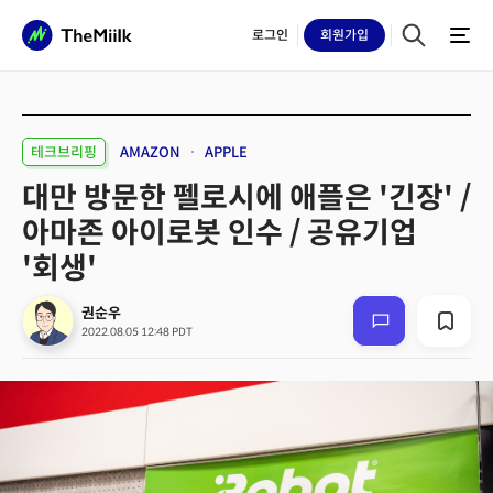
로그인
회원
가입
테크브리핑
AMAZON
APPLE
대만 방문한 펠로시에 애플은 '긴장' /
아마존 아이로봇 인수 / 공유기업
'회생'
권순우
2022.08.05 12:48 PDT