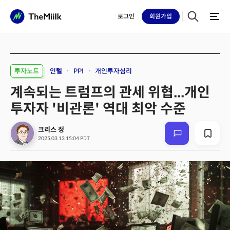
로그인
회원
가입
투자노트
인텔
PPI
개인투자심리
계속되는 트럼프의 관세 위협...개인
투자자 '비관론' 역대 최악 수준
크리스 정
2025.03.13 15:04 PDT