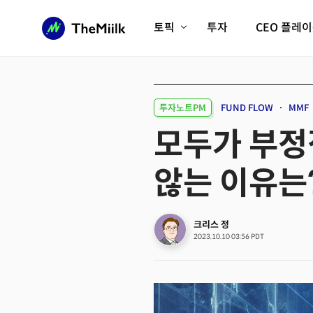
토픽
투자
CEO 플레
에이전틱AI시대
롱제비티/헬스케어
인프라/에너지
미국대전환
투자노트PM
FUND FLOW
MMF
피지컬AI/로봇
디지털자산
모두가 부정
AX비즈니스혁명
미래 교육/직업
않는 이유는
전체 기사 보기
크리스 정
2023.10.10 03:56 PDT