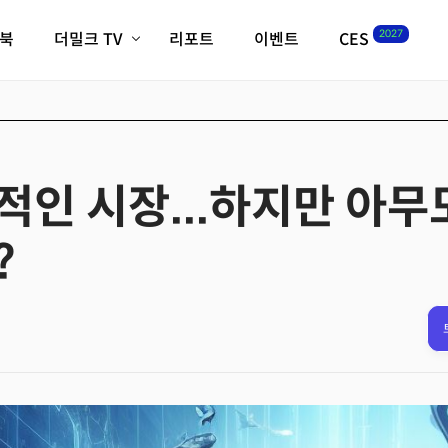
2027
이북
더밀크 TV
리포트
이벤트
CES
전체기사
K-웨이브
최신비디오
비디오
스타트업
혁신원정대
역사 및 개요
인자기(사람,돈,기술 이야기)
적인 시장...하지만 아무
필드 가이드
크리스의 뉴욕 시그널
CES2027 with TheM
?
더밀크 아카데미
더웨이브/트렌드쇼
밸리토크