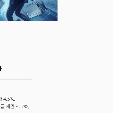
라
 4.5%,
급 채권 -0.7%,