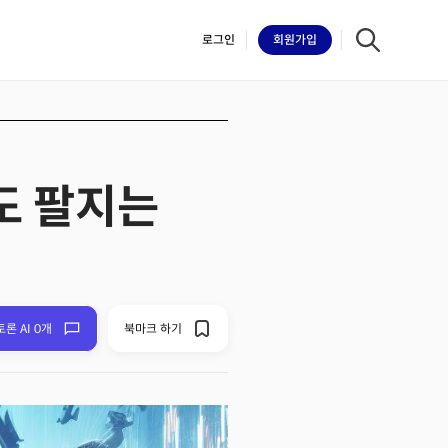
로그인
회원
가입
도 팔지는
iilk
토론 AI 0개
북마크 하기