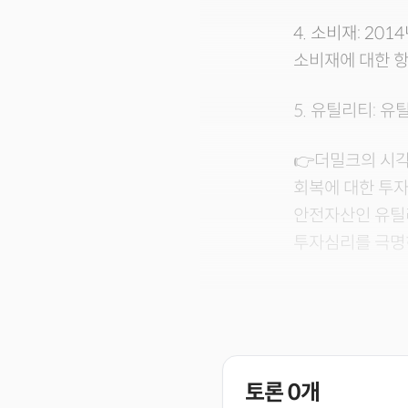
4. 소비재: 20
소비재에 대한 항
5. 유틸리티: 유
👉더밀크의 시각
회복에 대한 투
안전자산인 유틸리
투자심리를 극명
토론
0
개