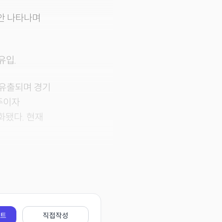
동안 나타나며
유입.
 유출되며 경기
주이자
화됐다. 현재
전트
직접작성