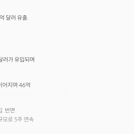
억 달러 유출.
억 달러가 유입되며
이어지며 46억
입. 반면
규모로 5주 연속