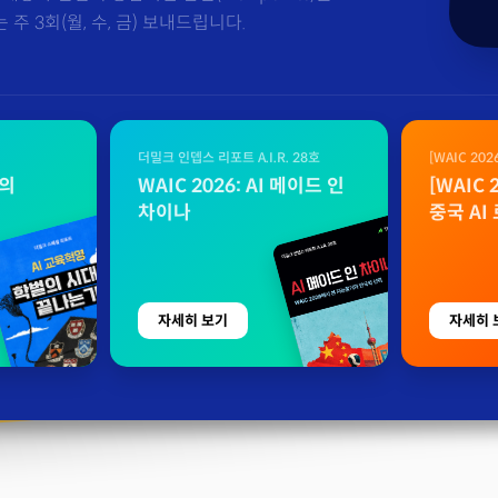
주 3회(월, 수, 금) 보내드립니다.
더밀크 인뎁스 리포트 A.I.R. 28호
[WAIC 20
자료
벌의
WAIC 2026: AI 메이드 인
[WAIC
차이나
중국 AI
자세히 보기
자세히 