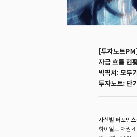
[투자노트PM
자금 흐름 현
빅픽쳐: 모두
투자노트: 단
자산별 퍼포먼스(
하이일드 채권 4.0