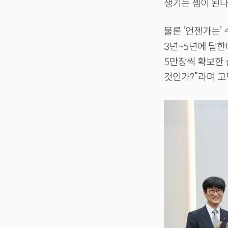
생기는 셈이 된다
물론 ‘언젠가는’
3년~5년에 달한
5만장씩 확보한 
것인가?”라며 고