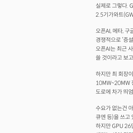
실제로 그렇다. 
2.5기가와트(G
오픈AI, 메타, 
경쟁적으로 ‘증설
오픈AI는 최근 
쓸 것이라고 보고
하지만 최 회장이
10MW~20MW
도로에 차가 띄엄
수요가 없는건 아
큐엔 등)을 쓰고
하지만 GPU 2