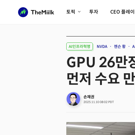
토픽
투자
CEO 플레
에이전틱AI시대
롱제비티/헬스케어
인프라/에너지
미국대전환
AI인프라혁명
NVDA
젠슨 황
A
피지컬AI/로봇
디지털자산
GPU 26만
AX비즈니스혁명
미래 교육/직업
먼저 수요 
전체 기사 보기
손재권
2025.11.10 08:02 PDT