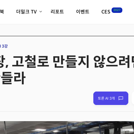
2027
이북
더밀크 TV
리포트
이벤트
CES
전체기사
K-웨이브
최신비디오
비디오
스타트업
혁신원정대
역사 및 개요
I 3강
인자기(사람,돈,기술 이야기)
장, 고철로 만들지 않으려
필드 가이드
크리스의 뉴욕 시그널
CES2027 with TheM
만들라
더밀크 아카데미
더웨이브/트렌드쇼
밸리토크
토론 AI 3개