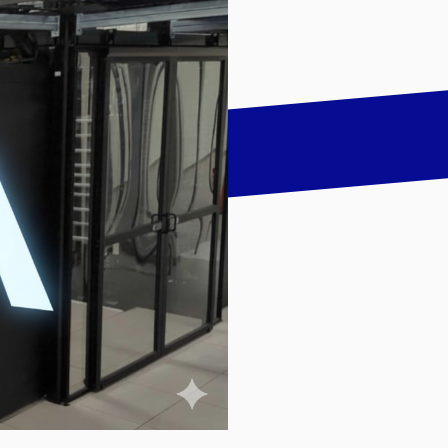
talk
LinkedIn
하기