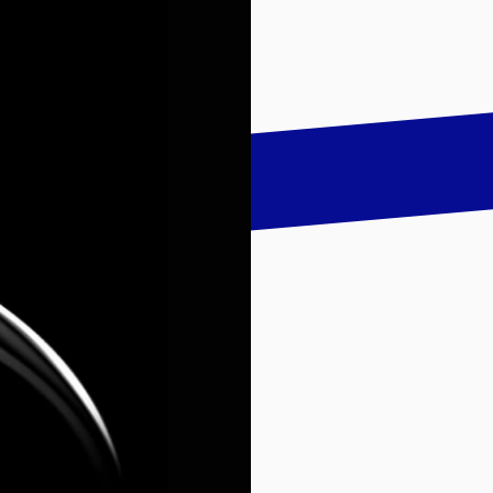
talk
LinkedIn
하기