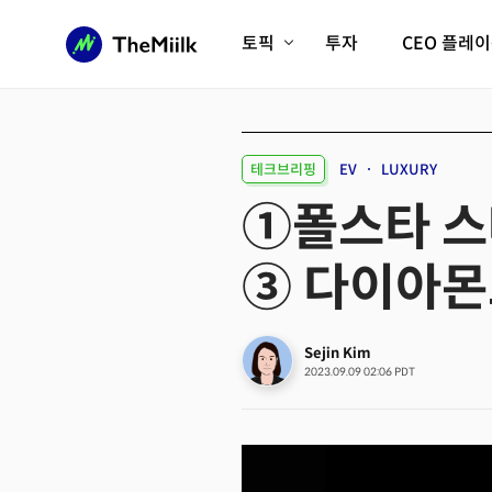
토픽
투자
CEO 플레
에이전틱AI시대
롱제비티/헬스케어
인프라/에너지
미국대전환
테크브리핑
EV
LUXURY
피지컬AI/로봇
디지털자산
①폴스타 스
AX비즈니스혁명
미래 교육/직업
③ 다이아몬
전체 기사 보기
Sejin Kim
2023.09.09 02:06 PDT