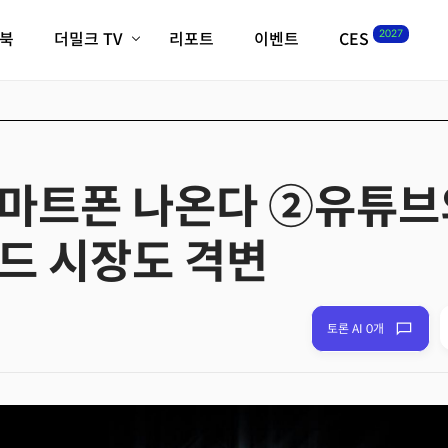
2027
이북
더밀크 TV
리포트
이벤트
CES
전체기사
K-웨이브
최신비디오
비디오
스타트업
혁신원정대
역사 및 개요
인자기(사람,돈,기술 이야기)
마트폰 나온다 ②유튜브
필드 가이드
크리스의 뉴욕 시그널
CES2027 with TheM
드 시장도 격변
더밀크 아카데미
더웨이브/트렌드쇼
밸리토크
토론 AI 0개