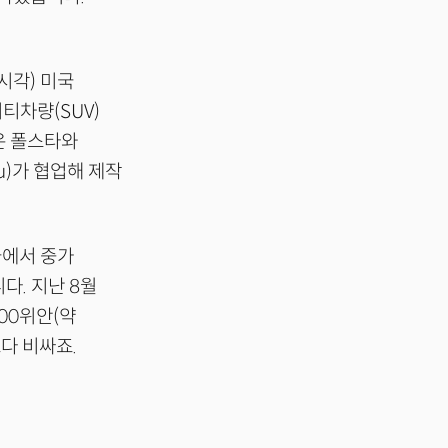
지시각) 미국
티차량(SUV)
은 폴스타와
zu)가 협업해 제작
국에서 중가
다. 지난 8월
00위안(약
보다 비싸죠.